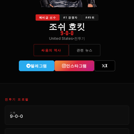
헤비급 선수
#1 경쟁자
##5위
조쉬 호킷
9-0-0
United States
전투기
싸움의 역사
관련 뉴스
텔레그램
인스타그램
X
전투기 프로필
기록
9-0-0