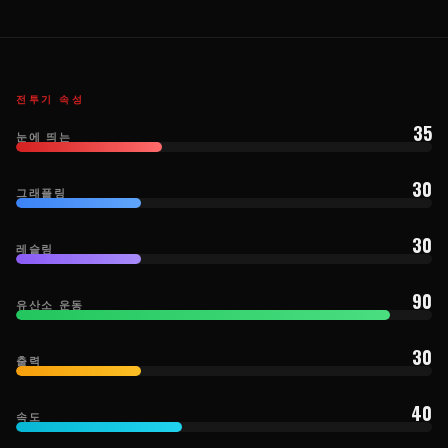
전투기 속성
35
눈에 띄는
30
그래플링
30
레슬링
90
유산소 운동
30
출력
40
속도