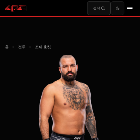
검색
홈
>
전투
>
조쉬 호킷