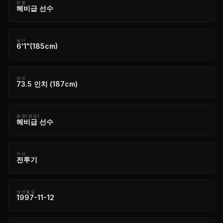
분할
헤비급 선수
높이
6'1"(185cm)
범위
73.5 인치 (187cm)
중량(평량)
헤비급 선수
자세
전투기
생년월일
1997-11-12