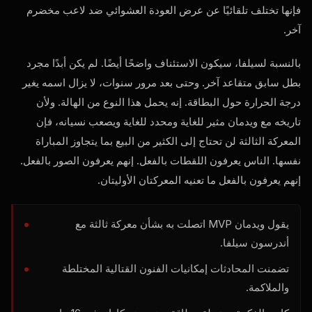
فإنها تختلف تلقائيًا عن عرض العودة العشوائي ضد لاعب مخضرم
آخر.
بالنسبة لسيلفا، سيكون الاستئناف واضحًا أيضًا. لم يكن أبدًا مجرد
بطل سابق متقاعد آخر. وحتى بعد مرور سنوات، لا يزال اسمه يغير
درجة الحرارة حول البطاقة. إنه يحمل هذا النوع من الهالة. ولأن
تاريخه مع ويدمان مثير للغاية ومحدد للغاية ويصعب نسيانه، فإن
المعركة الثالثة لن تحتاج إلى الكثير من البيع بما يتجاوز المباراة
نفسها. الناس يعرفون اللقطات بالفعل. إنهم يعرفون الصور بالفعل.
إنهم يعرفون بالفعل ما تعنيه المعركتان الأوليتان.
يقول ويدمان
MVP
اتصلت به بشأن معركة ثالثة مع
أندرسون سيلفا.
تضمنت المحادثات إمكانيات الفنون القتالية المختلطة
والملاكمة.