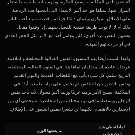
كشخص تلقى المكالمة، وسمع الفكرة، ويفهم بالضبط سبب اشتعال
النيران فيها. سيلفا هو أحد أكبر الأسماء التي أنتجتها هذه الرياضة
على الإطلاق. سيكون ويدمان دائمًا جزءًا من قصته سواء أحب الناس
ذلك أم لا. لا توجد طريقة نظيفة للفصل بينهما. إذا وقفوا مقابل
بعضهم البعض مرة أخرى، فلن يتعامل أحد مع الأمر مثل الحجز العادي
في أواخر حياتهم المهنية.
ولهذا السبب أيضًا يهم التنسيق. الفنون القتالية المختلطة والملاكمة
عرضان عاطفيان مختلفان تمامًا هنا. في الفنون القتالية المختلطة،
التاريخ سليم. كل شيء يأتي مع اللقطات القديمة والتوتر القديم
ونفس الشعور بأن التنافس لم يحصل على نهاية طبيعية أبدًا. في
الملاكمة، يصبح الأمر برمته غريبًا وربما أكثر فضولًا، لأنه يأخذ نفس
الرجلين ويسقطهما في نوع مختلف من المخاطرة. سيحظى أي من
الإصدارين بالاهتمام، لكنهما لن يشعرا بنفس الشعور على الإطلاق.
لماذا تحظى هذه
ما يعطيها الوزن
الفكرة بالجر