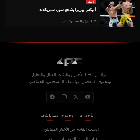
أخبار
أليكس بيريرا يشجع شون ستريكلاند
UFC
مركز المعجبين
5 مايو
منزلك ل
UFC
الأخبار وبطاقات القتال والتحليل
ومحتوى المعجبين. بواسطة المشجعين، للجماهير.
الأحداث
محتوى
يستكشف
الحدث القادم
آخر الأخبار
المقاتلون
فئات الوزن
التصنيفات
عن