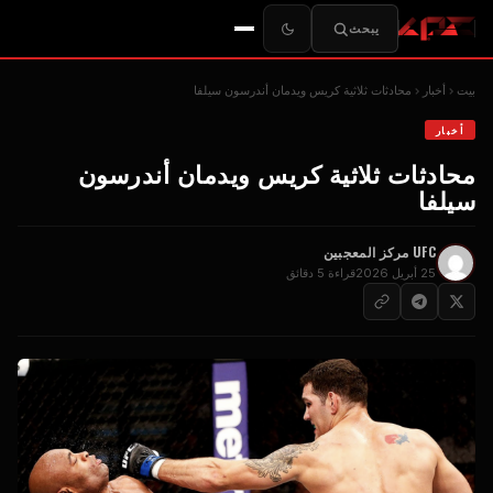
يبحث
بيت
أخبار
محادثات ثلاثية كريس ويدمان أندرسون سيلفا
أخبار
محادثات ثلاثية كريس ويدمان أندرسون
سيلفا
UFC
مركز المعجبين
25 أبريل 2026
قراءة 5 دقائق