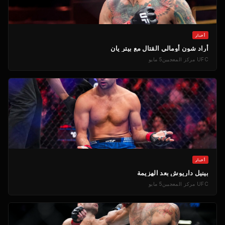
أخبار
أراد شون أومالي القتال مع بيتر يان
UFC
مركز المعجبين
5 مايو
أخبار
بينيل داريوش بعد الهزيمة
UFC
مركز المعجبين
5 مايو