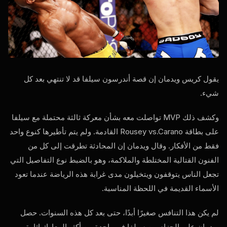
يقول كريس ويدمان إن قصة أندرسون سيلفا قد لا تنتهي بعد كل
شيء.
وكشف ذلك
MVP
تواصلت معه بشأن معركة ثالثة محتملة مع سيلفا
على بطاقة Rousey vs.Carano القادمة. ولم يتم تأطيرها كنوع واحد
فقط من الأفكار. وقال ويدمان إن المحادثة تطرقت إلى كل من
الفنون القتالية المختلطة والملاكمة، وهو بالضبط نوع التفاصيل التي
تجعل الناس يتوقفون ويتخيلون مدى غرابة هذه الرياضة عندما تعود
الأسماء القديمة في اللحظة المناسبة.
لم يكن هذا التنافس صغيرًا أبدًا، حتى بعد كل هذه السنوات. حصل
ويدمان على الحزام من سيلفا في واحدة من أكثر المعارك إثارة