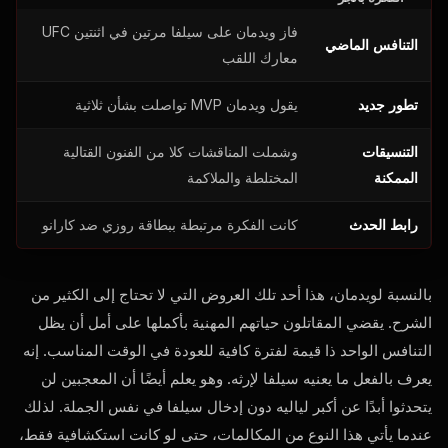
فاز ويدمان على سيلفا مرتين في اثنتين
UFC
التنافس الماضي
معارك اللقب
تطور جديد
يقول ويدمان
MVP
تواصلت بشأن ثلاثية
التنسيقات
وشملت المناقشات كلا من الفنون القتالية
الممكنة
المختلطة والملاكمة
رابط الحدث
كانت الفكرة مرتبطة ببطاقة روزي ضد كارانو
بالنسبة لويدمان، هذا أحد تلك العروض التي لا تحتاج إلى الكثير من
الشرح. يقضي المقاتلون حياتهم المهنية بأكملها على أمل أن يظل
التنافس الواحد ذا قيمة لفترة كافية للعودة في الوقت المناسب. إنه
يعرف بالفعل ما يعنيه سيلفا لإرثه. وهو يعلم أيضًا أن المعجبين لن
يتحدثوا أبدًا عن أكبر لياليه دون إدخال سيلفا في نفس الجملة. لذلك
عندما يأتي هذا النوع من المكالمات، حتى لو كانت استكشافية فقط،