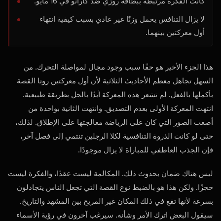
كانت الفكرة مرتبطة ببطاقة روزي ضد كارانو في 16 مايو.
لا يزال التنافس يحمل وزنًا غير عادي بسبب كيفية انتهاء
أول معركتين بينهما.
هذا الجزء الأخير هو حقًا سبب وجود مجال لمواصلة التحرك. من
السهل تجاهل معظم الأحاديث الثلاثية لأن أول معركتين روتا القصة
بأكملها بالفعل. لم تشعر هذه المعركة أبدًا بالحل بطريقة طبيعية.
انتهت المعركة الأولى بعدم التصديق. وانتهت الثانية بواحدة من
أصعب الصور التي كان على الرياضة معالجتها على الإطلاق. لذلك،
حتى لو كانت الذروة التنافسية لكلا الرجلين تنتمي إلى فصل آخر،
فإن الجذب العاطفي للمباراة لا يزال موجودًا.
ليس هناك ضمان بحدوث ذلك. المكالمة ليست عقدًا، والفكرة ليست
حجزًا. ولكن هذا هو بالضبط نوع القصة التي تجعل الناس يتجادلون
بسرعة لأنها تقع في ذلك المكان غير المريح بين المشهد والتاريخ.
سيقول البعض اترك الأمر وشأنه. سيرغب آخرون في رؤية الأسماء