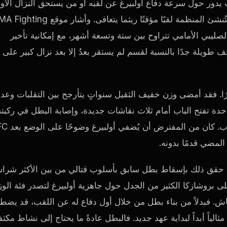
ث يدور حول سرعة دفاع أولبيرغ عن لقبه أو من يستحق النزال الأو
بل حول ما إذا كان بإمكان UFC الانتظار، وإن لم يكن، فهل ستُنشئ المنظمة لقبًا مؤقتًا ريثما يتعافى. وأشا
لصليبي الأمامي تتراوح بين ستة وتسعة أشهر، مع إمكانية تأخير
 طويلة جدًا بالنسبة لقسم لم يستقر بعدُ إلا بعد نزال كبير على
ًا. فقد أمضى وزن خفيف الثقيل سنواتٍ يتأرجح بين التقلبات وعد
واحدة تفتح الباب أمام ثلاث نقاشات جديدة، وإصابة البطل في ركبته
بعد فوزه باللقب مباشرةً تكاد تضمن فترةً أخرى من الاض
ل حقق ذلك بإسقاط بطل سابق بأسلوب قتالي من بين الأكثر شرا
بروشازكا الكثير من الجدل حول جاهزية أولبيرغ لتصدر فئة الو
قاش. فبدلاً من بناء بطل من خلال أول دفاع له عن اللقب، قد يضط
ليس مثالياً أبداً لبداية عهد جديد. فالبطل عادةً ما يحتاج إلى نشاط مكث