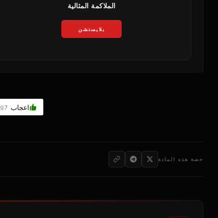
الملاكمة المثالية
بلايستشن
اعجاب
597
حصة هذه المادة