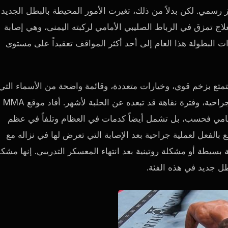
از رسمي. لكن بدلاً من ذلك، تغيرت الأمور المحيطة بالبطل الجديد
لعلاج تمزق في الرباط الصليبي الأمامي لركبته اليمنى، وهي إصابة
ات البطولة هذا العام إلى أحد أكثر المواقف تعقيداً على مستوى
و يتمتع بزخم قوي، وخيارات متعددة، وقائمة واضحة من الأسماء التي
تنتظره. أما أولبيرغ، فيغادر حاملاً الحزام، بعد خضوعه لعملية جراحية، وفترة نقاهة قد تبعده عن الحلبة لأشهر. أفاد موقع MMA
بي الأمامي فحسب، بل تشمل أيضاً كدمات في العظام وتلفاً في عظم
ولبيرغ قد خضع بالفعل لعملية جراحية بعد الإصابة التي تعرض لها في نزاله مع
 بسيطة أو مشكلة روتينية بعد انتهاء المعسكر التدريبي. إنها مشكل
ل جديد في هذه الفئة.