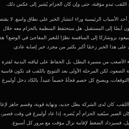
اللقب تبدو مؤقتة، حتى وإن كان الحزام يُشير إلى عكس ذلك.
ض هو أحد الأسباب الرئيسية وراء انتشار الخبر على نطاق واسع. لا يقتص
ون أيضًا إلى المستقبل. هل ستحتفظ المنظمة بالحزام معه خلال
ود بروشازكا إلى المنافسة نظرًا للتغير المفاجئ في الوضع؟ هذ
لى هذا الخبر زخمًا أكبر بكثير من مجرد خبر إصابة عادي.
زء الأصعب من مسيرة البطل، بل الحفاظ على لياقته البدنية لفترة
الصعود، لكن المرحلة الأولى بعد التتويج باللقب قد تكون قاسية
لتوقعات، ويصبح كل خصم فجأةً خصماً عنيداً. بالكاد دخل أولبيرغ
عد فقدان اللقب. كان لدى الشركة بطل جديد، ونهاية قوية، وقسم جاهز لإعا
ن الصبر سيُفيد الحزام أم يُضره. إذا عاد أولبيرغ في وقت قصير،
لتأهيل، فسيزداد الضغط لإقامة نزال مؤقت مع مرور كل أسبوع.