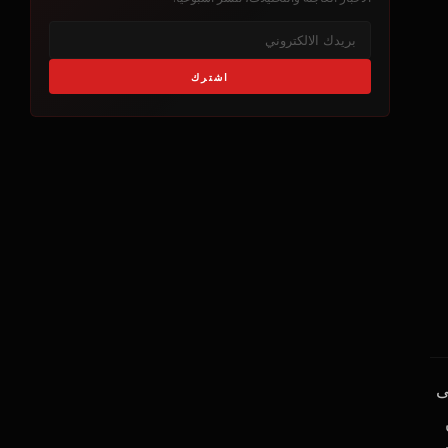
اشترك
ى