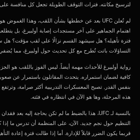
لترسيخ مكانته. فترات التوقف الطويلة تجعل كل منافسة على 
لم تُعلن UFC بعد عن خططها بشأن اللقب، وهذا الغمو
اهتمام الجماهير على آخر مستجدات إصابة أولبيرغ، بل يتطلع
فترة تأهيله؟ هل سيشهد القسم نزالًا على لقب مؤقت؟ هل سيع
التساؤلات باتت تُطرح مع كل تحديث حول أولبيرغ، مما يُضفي ع
رواية أولبيرغ للأحداث مهمة أيضاً. ليس الفوز باللقب هو الج
كافية لضمان استمراره. يتحدث المقاتلون باستمرار عن صعوبة 
بنفس القدر. تصبح المعسكرات التدريبية أكثر صرامة، وترتفع ا
هذه المرحلة، وها هو الآن في انتظاره في فئته.
بالنسبة لـ UFC، هذا بالضبط ما لم تكن بحاجة إليه ب
التنظيم حول نجم جديد. الآن، على المنظمة أن تدرس ما إذا كا
فربما يكون الضرر قابلاً للإدارة. أما إذا طالت فترة إعادة ا