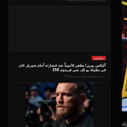
مقاتلين
أليكس بيريرا يطعن قانونياً بعد خسارته أمام سيريل غان
في بطولة يو إف سي فريدوم 250
مركز مشجعي يو إف سي
يونيو 18
انتزع لقب بطولة