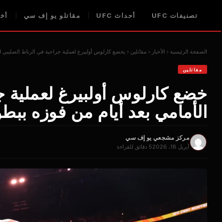
تصنيفات UFC
أحداث UFC
مقاتلو يو إف سي
أخبا
الصفحة الرئيسية
الأخبار
مقاتلين
يخضع كارلوس أولبيرغ لعملية جراحية في الرباط الصليبي الأ
مقاتلين
خضع كارلوس أولبيرغ لعملية ج
الأمامي بعد أيام من فوزه ببطولة 
مركز مشجعي يو إف سي
أبريل 18، 2026
5 دقائق للقراءة