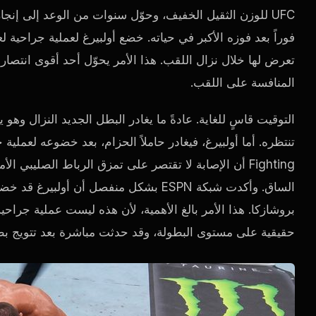
UFC للوزن الثقيل الخفيف، وحوّل سنوات من الوعد إلى إنج
فوراً بعد فوزه الأكبر في حياته. خضع أولبيرغ لعملية جراحية 
تعرض لها خلال نزال اللقب. هذا الأمر يحوّل أحد أقوى انتصار
المنافسة على اللقب.
التوقيت قاسٍ للغاية. عادةً ما يغادر البطل الجديد النزال وه
Fighting أن الإصابة لا تقتصر على تمزق الرباط الصلي
الساق. وأكدت شبكة ESPN بشكل منفصل أن أ
بروشازكا. هذا الأمر بالغ الأهمية، لأن هذه ليست عملية جراحية
حقيقية على مستوى البطولة، وقد حدثت مباشرة بعد تتويج بط