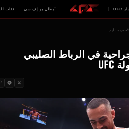
ر UFC
أبطال يو إف سي
فئات الوز
مامي منذ أيام...
راحية في الرباط الصليبي
UFC