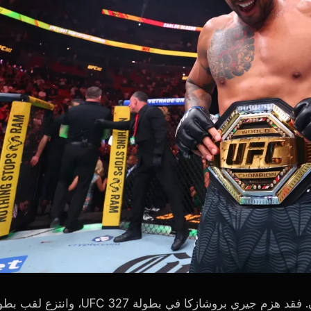
كان من المفترض أن يكون كارلوس أولبيرغ في أوج تألقه الآن. فقد هزم جيري بروشازكا في بطولة UFC 327، و