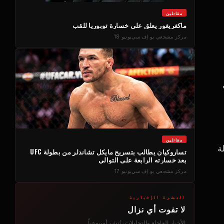
مقاتلين
ماكغريغور يعلق على خسارة توبوريا للقب
مركز مشجعي يو إف سي
يونيو 18
مقاتلين
ة
تساروكيان يطالب بتسريح مايكل تشاندلر من بطولة UFC
بعد خسارته الرابعة على التوالي
مركز مشجعي يو إف سي
يونيو 17
النشرة الإخبارية
لا تفوت أي نزال
الأخبار العاجلة والتحليلات، تُنشر أسبوعياً.