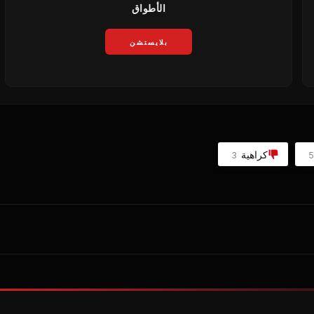
الأطواق
بلايستشن
كراهية
3