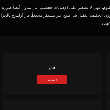
هذه القصة من أقوى قصص UFC المباشرة اليوم. فهي لا تقتصر على الإصابات فحسب، بل تتناول أيضاً صورة
زن الخفيف الثقيل قد أصبح غير مستقر مجدداً. فاز أولبيرغ بالحزا
عهده.
قتال
بلايستشن