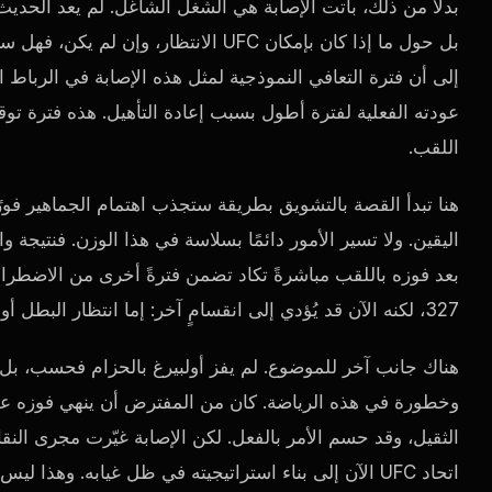
بدلًا من ذلك، باتت الإصابة هي الشغل الشاغل. لم يعد الحدي
إلى أن فترة التعافي النموذجية لمثل هذه الإصابة في الرباط ا
عودته الفعلية لفترة أطول بسبب إعادة التأهيل. هذه فترة توقف
اللقب.
هنا تبدأ القصة بالتشويق بطريقة ستجذب اهتمام الجماهير فور
اليقين. ولا تسير الأمور دائمًا بسلاسة في هذا الوزن. فنتيجة 
327، لكنه الآن قد يُؤدي إلى انقسامٍ آخر: إما انتظار البطل أو المضي قدمًا بدونه.
هناك جانب آخر للموضوع. لم يفز أولبيرغ بالحزام فحسب، ب
وخطورة في هذه الرياضة. كان من المفترض أن ينهي فوزه على 
الثقيل، وقد حسم الأمر بالفعل. لكن الإصابة غيّرت مجرى الن
اتحاد UFC الآن إلى بناء استراتيجيته في ظل غيابه. وهذا 