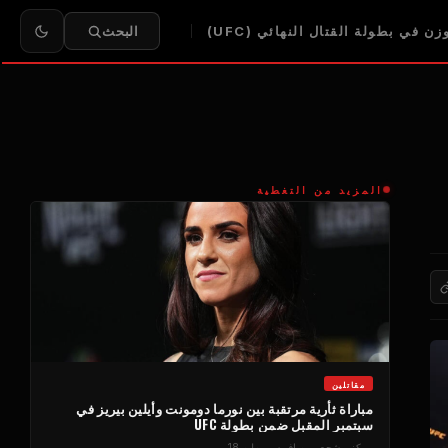
ن في بطولة القتال النهائي (UFC)
البحث
المزيد من التغطية
مقاتلين
مباراة ثأرية مرتقبة بين نورما دومونت وأيلين بيريز في
سبتمبر المقبل ضمن بطولة UFC
مركز مشجعي يو إف سي
يوليو 18