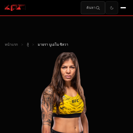
ค้นหา
หน้าแรก
>
สู้
>
มายรา บูเอโน ซิลวา