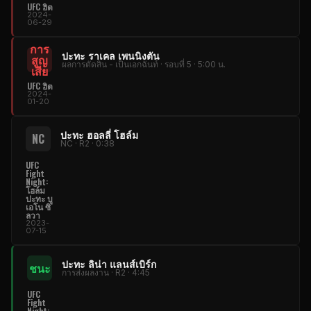
UFC ฮิต
2024-
06-29
การ
ปะทะ ราเคล เพนนิงตัน
สูญ
ผลการตัดสิน - เป็นเอกฉันท์ · รอบที่ 5 · 5:00 น.
เสีย
UFC ฮิต
2024-
01-20
ปะทะ ฮอลลี่ โฮล์ม
NC
NC · R2 · 0:38
UFC
Fight
Night:
โฮล์ม
ปะทะ บู
เอโน ซิ
ลวา
2023-
07-15
ปะทะ ลิน่า แลนส์เบิร์ก
ชนะ
การส่งผลงาน · R2 · 4:45
UFC
Fight
Night: