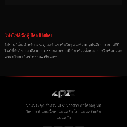
โปรไฟล์นักสู้ Den Khuker
โปรไฟล์เต็มสําหรับ เดน คูเคอร์ แข่งขันในรุ่นไลท์เวท ดูบันทึกการชก สถิติ
ไฟต์ที่กําลังจะมาถึง และการรายงานข่าวที่เกี่ยวข้องทั้งหมด การฝึกซ้อมออก
จาก สโมสรกีฬาไซ่ง่อน- เวียดนาม
บ้านของคุณสําหรับ
UFC
ข่าวสาร การ์ดต่อสู้ บท
วิเคราะห์ และเนื้อหาแฟนคลับ โดยแฟนคลับเพื่อ
แฟนคลับ