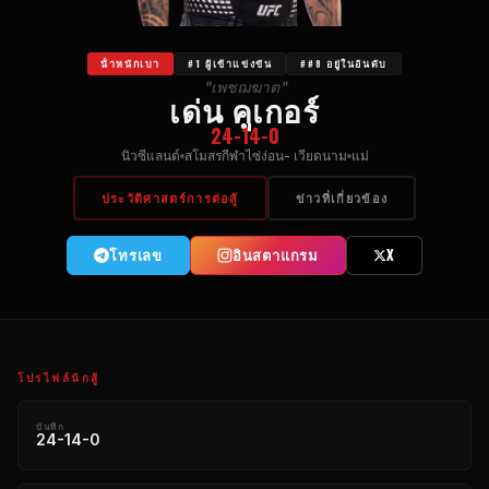
น้ําหนักเบา
#1 ผู้เข้าแข่งขัน
##8 อยู่ในอันดับ
"เพชฌฆาต"
เด่น คูเกอร์
24-14-0
นิวซีแลนด์
สโมสรกีฬาไซ่ง่อน- เวียดนาม
แม่
ประวัติศาสตร์การต่อสู้
ข่าวที่เกี่ยวข้อง
โทรเลข
อินสตาแกรม
X
โปรไฟล์นักสู้
บันทึก
24-14-0