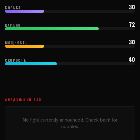
30
БОРЬБА
72
КАРДИО
30
МОЩНОСТЬ
40
СКОРОСТЬ
СЛЕДУЮЩИЙ БОЙ
No fight currently announced. Check back for
updates.