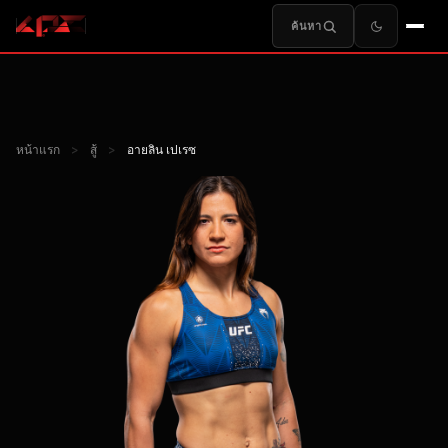
ค้นหา
หน้าแรก
>
สู้
>
อายลิน เปเรซ