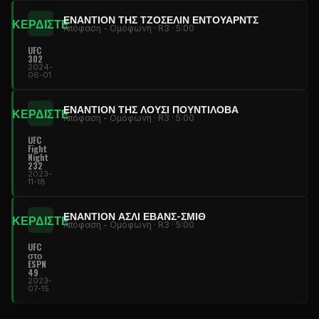
ΕΝΑΝΤΊΟΝ ΤΗΣ ΤΖΟΣΕΛΊΝ ΈΝΤΟΥΑΡΝΤΣ
ΚΕΡΔΙΣΤΕ
Απόφαση - Ομόφωνη · R3 · 5:00
UFC
302
2024-
06-01
ΕΝΑΝΤΊΟΝ ΤΗΣ ΛΟΎΣΙ ΠΟΥΝΤΊΛΟΒΑ
ΚΕΡΔΙΣΤΕ
Απόφαση - Ομόφωνη · R3 · 5:00
UFC
Fight
Night
232
2023-
11-18
ΕΝΑΝΤΊΟΝ ΆΣΛΙ ΈΒΑΝΣ-ΣΜΙΘ
ΚΕΡΔΙΣΤΕ
Απόφαση - Ομόφωνη · R3 · 5:00
UFC
στο
ESPN
49
2023-
07-15