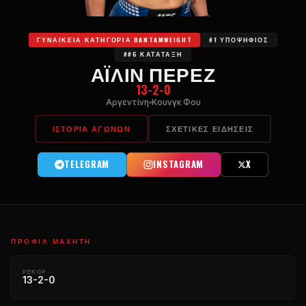
ΓΥΝΑΙΚΕΊΑ ΚΑΤΗΓΟΡΊΑ BANTAMWEIGHT
#1 ΥΠΟΨΉΦΙΟΣ
##6 ΚΑΤΆΤΑΞΗ
ΑΪΛΊΝ ΠΈΡΕΖ
13-2-0
Αργεντίνη
Κουνγκ Φου
ΙΣΤΟΡΊΑ ΑΓΏΝΩΝ
ΣΧΕΤΙΚΈΣ ΕΙΔΉΣΕΙΣ
TELEGRAM
INSTAGRAM
X
ΠΡΟΦΊΛ ΜΑΧΗΤΉ
ΡΕΚΌΡ
13-2-0