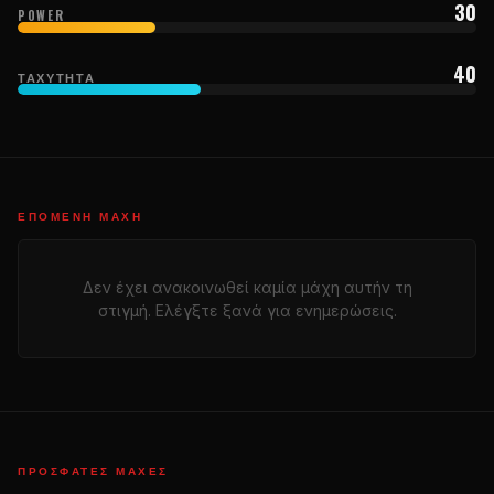
30
POWER
40
ΤΑΧΎΤΗΤΑ
ΕΠΌΜΕΝΗ ΜΆΧΗ
Δεν έχει ανακοινωθεί καμία μάχη αυτήν τη
στιγμή. Ελέγξτε ξανά για ενημερώσεις.
ΠΡΌΣΦΑΤΕΣ ΜΆΧΕΣ