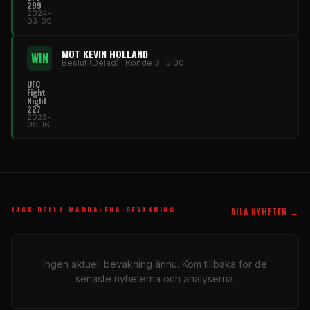
299
2024-
03-09
MOT KEVIN HOLLAND
WIN
Beslut (Delad) · Ronde 3 · 5:00
UFC
Fight
Night
227
2023-
09-16
JACK DELLA MADDALENA-BEVAKNING
ALLA NYHETER →
Ingen aktuell bevakning ännu. Kom tillbaka för de
senaste nyheterna och analyserna.