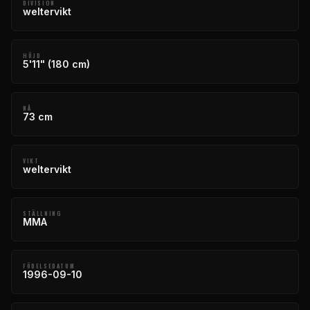
DIVISION
weltervikt
HÖJD
5'11" (180 cm)
NÅ
73 cm
VIKT
weltervikt
STÄLLNING
MMA
FÖDELSEDATUM
1996-09-10