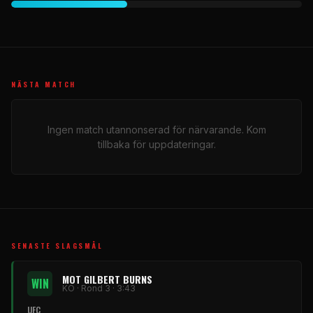
NÄSTA MATCH
Ingen match utannonserad för närvarande. Kom
tillbaka för uppdateringar.
SENASTE SLAGSMÅL
MOT GILBERT BURNS
WIN
KO · Rond 3 · 3:43
UFC