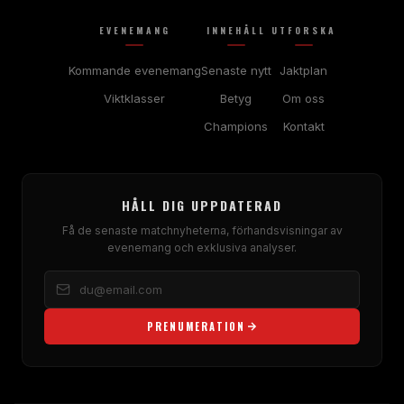
EVENEMANG
INNEHÅLL
UTFORSKA
Kommande evenemang
Senaste nytt
Jaktplan
Viktklasser
Betyg
Om oss
Champions
Kontakt
HÅLL DIG UPPDATERAD
Få de senaste matchnyheterna, förhandsvisningar av
evenemang och exklusiva analyser.
PRENUMERATION