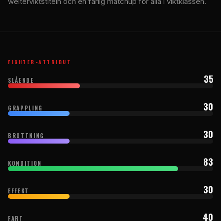
welterviktstiteln och en farlig matchup för alla i viktklassen.
FIGHTER-ATTRIBUT
35
SLÅENDE
30
GRAPPLING
30
BROTTNING
83
KONDITION
30
EFFEKT
40
FART