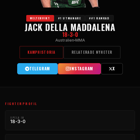
WELTERVIKT
#1 UTMANARE
##1 RANKAD
JACK DELLA MADDALENA
18-3-0
Australien
MMA
KAMPHISTORIA
RELATERADE NYHETER
TELEGRAM
INSTAGRAM
X
FIGHTERPROFIL
SPELA IN
18-3-0