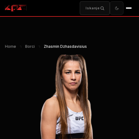
Iskanje
Home
า
Borci
า
Zhasmin Dzhasdavisius