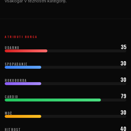
vsakogar v težnostni kategoriji.
ATRIBUTI BORCA
35
UDARNO
30
SPOPADANJE
30
ROKOBORBA
79
CARDIO
30
MOČ
40
HITROST