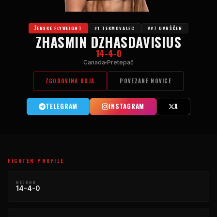
ŽENSKE FLYWEIGHT
#1 TEKMOVALEC
##7 UVRŠČEN
ZHASMIN DZHASDAVISIUS
14-4-0
Canada
Pretepač
ZGODOVINA BOJA
POVEZANE NOVICE
TELEGRAM
INSTAGRAM
X
FIGHTER PROFILE
RECORD
14-4-0