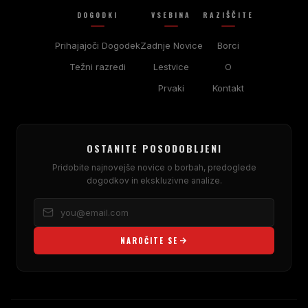
DOGODKI
VSEBINA
RAZIŠČITE
Prihajajoči Dogodek
Zadnje Novice
Borci
Težni razredi
Lestvice
O
Prvaki
Kontakt
OSTANITE POSODOBLJENI
Pridobite najnovejše novice o borbah, predoglede
dogodkov in ekskluzivne analize.
NAROČITE SE