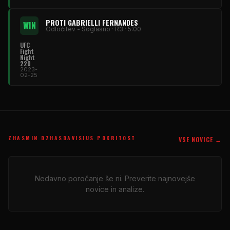
PROTI GABRIELLI FERNANDES
WIN
Odločitev - Soglasno · R3 · 5:00
UFC
Fight
Night
220
2023-
02-25
ZHASMIN DZHASDAVISIUS POKRITOST
VSE NOVICE →
Nedavno poročanje še ni. Preverite najnovejše
novice in analize.