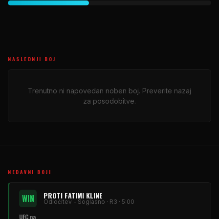
NASLEDNJI BOJ
Trenutno ni napovedan noben boj. Preverite nazaj
za posodobitve.
NEDAVNI BOJI
PROTI FATIMI KLINE
WIN
Odločitev - Soglasno · R3 · 5:00
UFC
na