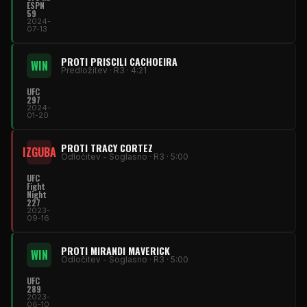
ESPN
59
2024-
07-13
PROTI PRISCILI CACHOEIRA
WIN
Predložitev · R3 · 4:21
UFC
297
2024-
01-20
PROTI TRACY CORTEZ
IZGUBA
Odločitev - Soglasno · R3 · 5:00
UFC
Fight
Night
227
2023-
09-16
PROTI MIRANDI MAVERICK
WIN
Odločitev - Soglasno · R3 · 5:00
UFC
289
2023-
06-10