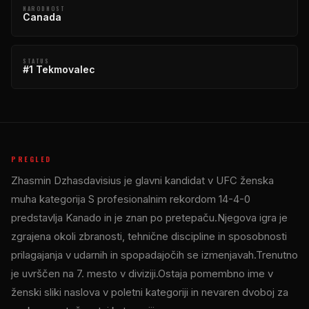
NARODNOST
Canada
STATUS
#1 Tekmovalec
PREGLED
Zhasmin Dzhasdavisius je glavni kandidat v
UFC
ženska
muha kategorija S profesionalnim rekordom 14-4-0
predstavlja Kanado in je znan po pretepaču.Njegova igra je
zgrajena okoli zbranosti, tehnične discipline in sposobnosti
prilagajanja v udarnih in spopadajočih se izmenjavah.Trenutno
je uvrščen na 7. mesto v diviziji.Ostaja pomembno ime v
ženski sliki naslova v poletni kategoriji in nevaren dvoboj za