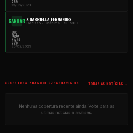
289
10/06/2023
X GABRIELLA FERNANDES
GANHAR
Decisão - Unânime · R3 · 5:00
UFC
Fight
Night
220
25/02/2023
COBERTURA ZHASMIN DZHASDAVISIUS
TODAS AS NOTÍCIAS →
Nenhuma cobertura recente ainda. Volte para as
últimas notícias e análises.