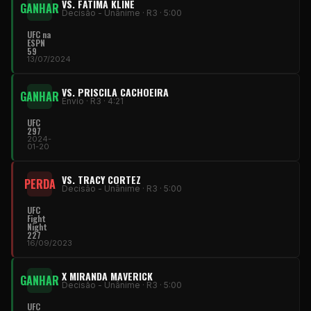
VS. FÁTIMA KLINE
GANHAR
Decisão - Unânime · R3 · 5:00
UFC
na
ESPN
59
13/07/2024
VS. PRISCILA CACHOEIRA
GANHAR
Envio · R3 · 4:21
UFC
297
2024-
01-20
VS. TRACY CORTEZ
PERDA
Decisão - Unânime · R3 · 5:00
UFC
Fight
Night
227
16/09/2023
X MIRANDA MAVERICK
GANHAR
Decisão - Unânime · R3 · 5:00
UFC