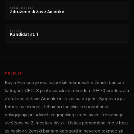
DRŽAVLJANSTVO
Združene države Amerike
STATUS
Kandidat št. 1
PREGLED
Kayla Harrison je ena najboljših tekmovalk v ženski bantam
kategoriji UFC. S profesionalnim rekordom 19-1-0 predstavlja
Združene države Amerike in je znana po judu. Njegova igra
temelji na mirnosti, tehnični disciplini in sposobnosti
prilagajanja pri udarcih in grappling izmenjavah. Trenutno je
uvrščena na 2. mesto v diviziji. Ostaja pomembno ime v boju
za naslov v ženski bantam kategoriji in nevaren tekmec za