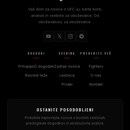
Vaš dom za novice o UFC-ju, karte borb,
analize in vsebine za oboževalce. Od
oboževalcev, za oboževalce.
DOGODKI
VSEBINA
PREBERITE VEČ
Prihajajoči dogodek
Zadnje novice
Fighters
Razredi teže
Lestvica
O nas
Prvaki
Kontakt
OSTANITE POSODOBLJENI
Pridobite najnovejše novice o borilnih veščinah,
predoglede dogodkov in ekskluzivne analize.