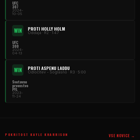
UFC
307
2024-
10-05
PROTI HOLLY HOLM
WIN
Oddaja · R2 · 1:47
UFC
300
2024-
04-13
PROTI ASPENU LADDU
WIN
Odločitev - Soglasno · R3 · 5:00
Svetovno
prvenstvo
PFL
2023-
11-24
POKRITOST KAYLE KHARRISON
VSE NOVICE →