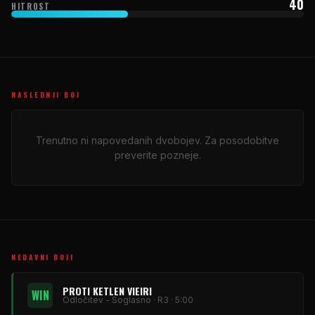
40
HITROST
NASLEDNJI BOJ
Trenutno ni napovedanih dvobojev. Za posodobitve
preverite pozneje.
NEDAVNI BOJI
PROTI KETLEN VIEIRI
WIN
Odločitev - Soglasno · R3 · 5:00