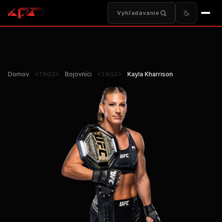
Vyhľadávanie
Domov
<TAG2>
Bojovníci
<TAG2>
Kayla Kharrison