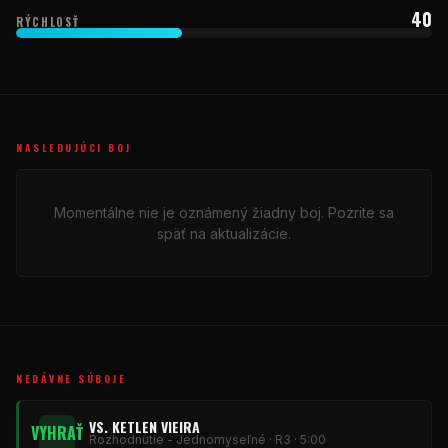
40
RÝCHLOSŤ
NASLEDUJÚCI BOJ
Momentálne nie je oznámený žiadny boj. Pozrite sa
späť na aktualizácie.
NEDÁVNE SÚBOJE
VS. KETLEN VIEIRA
VYHRAŤ
Rozhodnutie - Jednomyseľné · R3 · 5:00