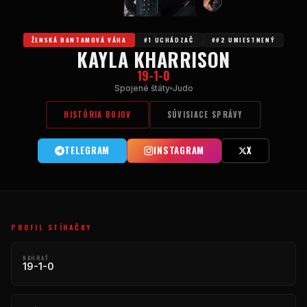
ŽENSKÁ BANTAMOVÁ VÁHA
#1 UCHÁDZAČ
##2 UMIESTNENÝ
KAYLA KHARRISON
19-1-0
Spojené štáty
Judo
HISTÓRIA BOJOV
SÚVISIACE SPRÁVY
TELEGRAM
INSTAGRAM
X
PROFIL STÍHAČKY
NAHRAŤ
19-1-0