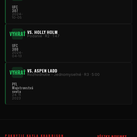
UFC
307
2024-
10-05
VS. HOLLY HOLM
VYHRAŤ
Podanie · R2 · 1:47
UFC
300
2024-
04-13
VS. ASPEN LADD
VYHRAŤ
Rozhodnutie - Jednomyseľné · R3 · 5:00
PFL
Majstrovstvá
sveta
24. 11.
2023
POKRYTIE KAYLA KHARRISON
VŠETKY NOVINKY →