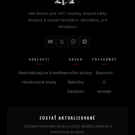
Váš domov pre
UFC
novinky, bojové karty,
analýzy a obsah fanúšikov. fanúšikmi, pre
fanúšikov.
UDALOSTI
OBSAH
PRESKÚMAŤ
Nadchádzajúce Event
Najnovšie správy
Bojovníci
Hmotnostné triedy
Rebríčky
O
Šampióni
Kontakt
ZOSTAŤ AKTUALIZOVANÉ
Získajte najnovšie správy o boji, ukážky udalostí a
exkluzívne analýzy.