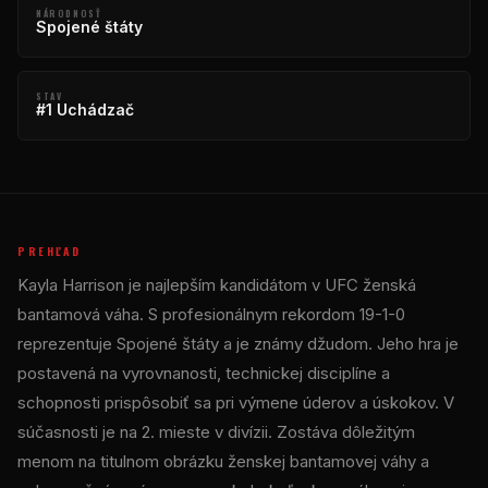
NÁRODNOSŤ
Spojené štáty
STAV
#1 Uchádzač
PREHĽAD
Kayla Harrison je najlepším kandidátom v
UFC
ženská
bantamová váha. S profesionálnym rekordom 19-1-0
reprezentuje Spojené štáty a je známy džudom. Jeho hra je
postavená na vyrovnanosti, technickej disciplíne a
schopnosti prispôsobiť sa pri výmene úderov a úskokov. V
súčasnosti je na 2. mieste v divízii. Zostáva dôležitým
menom na titulnom obrázku ženskej bantamovej váhy a