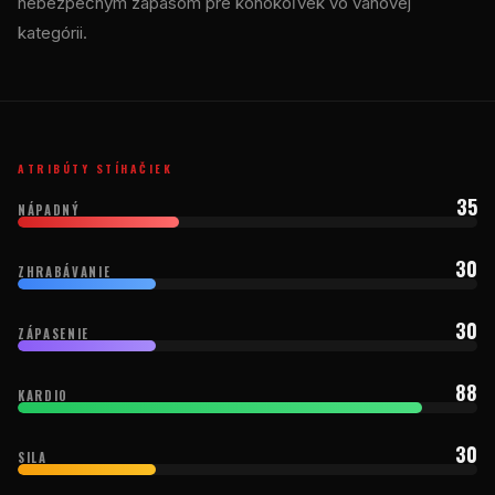
nebezpečným zápasom pre kohokoľvek vo váhovej
kategórii.
ATRIBÚTY STÍHAČIEK
35
NÁPADNÝ
30
ZHRABÁVANIE
30
ZÁPASENIE
88
KARDIO
30
SILA