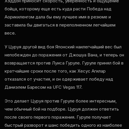
Хэддон приносит скорость, уверенность и ощущение
бойца, которому еще есть куда расти Победа над
Аорикиленгом дала бы ему лучшее имя в резюме и
заставила бы двигаться в переполненном легчайшем
весе.
У Цуруя другой вид боя Японский наилегчайший вес был
непобежден до поражения от Джошуа Вана, и теперь он
возвращается против Луиса Гуруле. Гуруле принял бой в
кратчайшие сроки после того, как Хесус Агилар
отказался от участия, и он одерживает победу над
Даниэлем Баресом на
UFC Vegas
117.
Это делает Цуруя против Гуруле более интересным,
чем обычный бой на подборе. Цуруя должен ответить
после своего первого поражения. Гуруле получает
быстрый разворот и шанс победить одного из наиболее