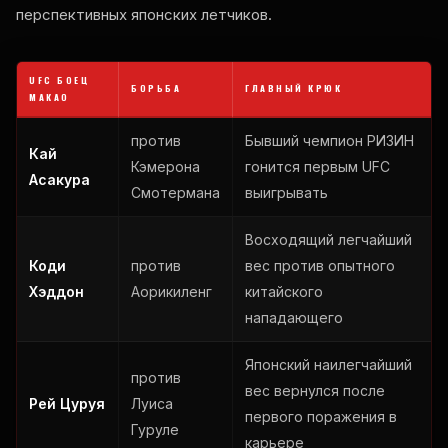
перспективных японских летчиков.
UFC
БОЕЦ
БОРЬБА
ГЛАВНЫЙ КРЮК
МАКАО
против
Бывший чемпион РИЗИН
Кай
Кэмерона
гонится первым
UFC
Асакура
Смотермана
выигрывать
Восходящий легчайший
Коди
против
вес против опытного
Хэддон
Аорикиленг
китайского
нападающего
Японский наилегчайший
против
вес вернулся после
Рей Цуруя
Луиса
первого поражения в
Гуруле
карьере