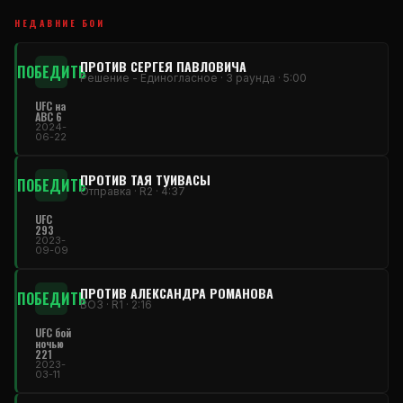
НЕДАВНИЕ БОИ
ПРОТИВ СЕРГЕЯ ПАВЛОВИЧА
ПОБЕДИТЬ
Решение - Единогласное · 3 раунда · 5:00
UFC на
ABC 6
2024-
06-22
ПРОТИВ ТАЯ ТУИВАСЫ
ПОБЕДИТЬ
Отправка · R2 · 4:37
UFC
293
2023-
09-09
ПРОТИВ АЛЕКСАНДРА РОМАНОВА
ПОБЕДИТЬ
ВОЗ · R1 · 2:16
UFC бой
ночью
221
2023-
03-11