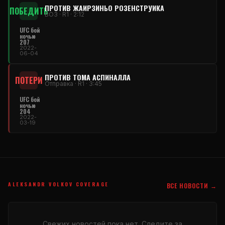
ПРОТИВ ЖАИРЗИНЬО РОЗЕНСТРУИКА
ПОБЕДИТЬ
ВОЗ · R1 · 2:12
UFC бой
ночью
207
2022-
06-04
ПРОТИВ ТОМА АСПИНАЛЛА
ПОТЕРИ
Отправка · R1 · 3:45
UFC бой
ночью
204
2022-
03-19
ALEKSANDR VOLKOV COVERAGE
ВСЕ НОВОСТИ →
Свежих новостей пока нет. Следите за