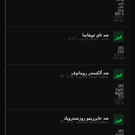
سي
على
قناة
ABC 6
2024-
06-22
ضد تاي تويفاسا
فوز
تقديم · الجولة الأولى · 4:37
UFC
293
2023-
09-09
ضد ألكسندر رومانوف
فوز
منظمة الصحة العالمية · R1 · 2:16
UFC
Fight
Night
221
2023-
03-11
ضد جايرزينيو روزنسترويك
فوز
منظمة الصحة العالمية · R1 · 2:12
UFC
Fight