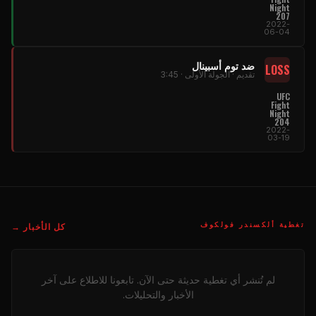
Night
207
2022-
06-04
ضد توم أسبينال
LOSS
تقديم · الجولة الأولى · 3:45
UFC
Fight
Night
204
2022-
03-19
تغطية ألكسندر فولكوف
كل الأخبار →
لم تُنشر أي تغطية حديثة حتى الآن. تابعونا للاطلاع على آخر
الأخبار والتحليلات.