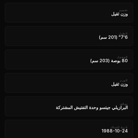
تقسيم
وزن ثقيل
الطول
6'7" (201 سم)
الوصول
80 بوصة (203 سم)
الوزن
وزن ثقيل
موقف
البرازيلي جيتسو وحدة التفتيش المشتركة
تاريخ الميلاد
1988-10-24