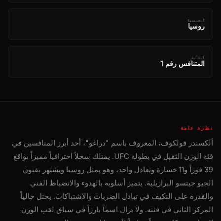
الجنسية
روسيا
الحالة
المتنافس رقم 1
نظرة عامة
ألكسندر فولكوف، المعروف باسم "دراغو"، أحد أبرز المنافسين في
فئة الوزن الثقيل في بطولة UFC. يمتلك سجلاً احترافياً مميزاً بواقع
39 فوزاً و11 خسارة وتعادل واحد، وهو يمثل روسيا ويشتهر بفنون
الجيو جيتسو البرازيلية. يتميز أسلوبه بالهدوء والانضباط الفني
والقدرة على التكيف في تبادل الضربات والاشتباكات. يحتل حالياً
المركز الثاني في فئته. ولا يزال اسماً بارزاً في سباق لقب الوزن