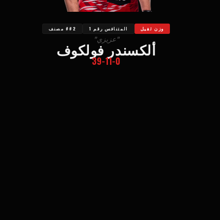
وزن ثقيل
المتنافس رقم 1
##2 مصنف
"عزيزي"
ألكسندر فولكوف
39-11-0