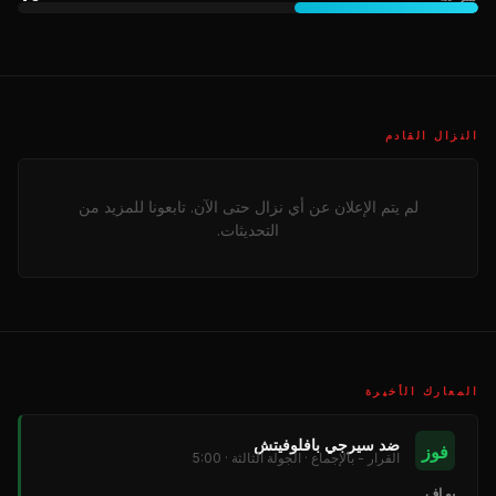
النزال القادم
لم يتم الإعلان عن أي نزال حتى الآن. تابعونا للمزيد من
التحديثات.
المعارك الأخيرة
ضد سيرجي بافلوفيتش
فوز
القرار - بالإجماع · الجولة الثالثة · 5:00
يو إف