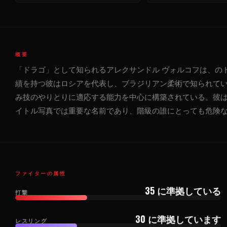
概要
「ドラゴ」として知られるアレクサンドル ヴォルコフは、の
績を持つ彼はロシアを代表し、ブラジリアン柔術で知られて
み技のやりとりに適応する能力を中心に構築されている。彼は
イトル写真では重要な名前であり、階級の誰にとっても危険
ファイターの属性
35 に準拠している
打撃
30 に準拠しています
レスリング