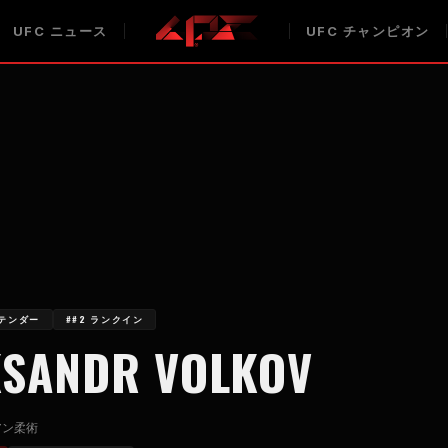
UFC
ニュース
UFC
チャンピオン
ンテンダー
##2 ランクイン
KSANDR VOLKOV
アン柔術