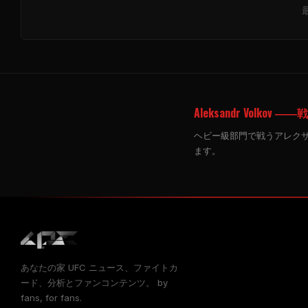
Aleksandr Volkov
ヘビー級部門で戦うアレク
ます。
あなたの家
UFC
ニュース、ファイトカ
ード、分析とファンコンテンツ。 by
fans, for fans.