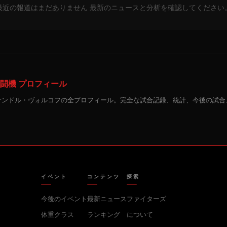
最近の報道はまだありません 最新のニュースと分析を確認してください
 ――戦闘機 プロフィール
サンドル・ヴォルコフの全プロフィール。完全な試合記録、統計、今後の試合
イベント
コンテンツ
探索
今後のイベント
最新ニュース
ファイターズ
体重クラス
ランキング
について