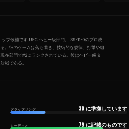
トップ候補です
UFC
ヘビー級部門。 39-11-0のプロ成
いる。彼のゲームは落ち着き、技術的な規律、打撃や組
現在部門で#2にランクされている。彼はヘビー級タ
な対戦である。
30 に準拠しています
グラップリング
79 に記載のものです
カーディオ