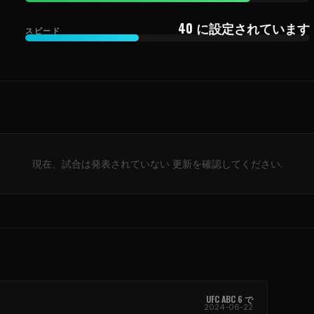
40 に設定されています
スピード
現在、試合は発表されていない 更新を確認してください.
UFC
ABC 6 で
2024-06-22