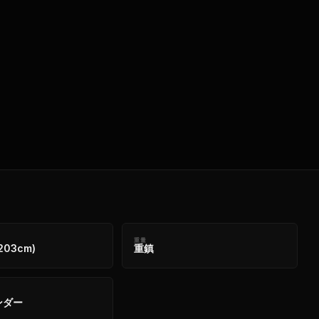
重量
03cm)
重鎮
ンダー