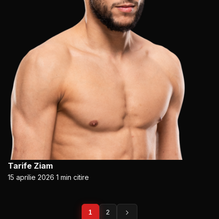
Tarife Ziam
15 aprilie 2026
1 min citire
Pagina
1
2