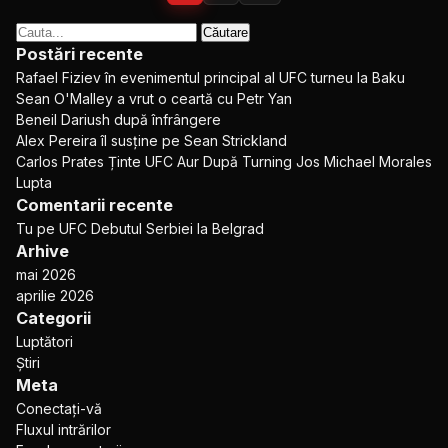
postărilor
Cauta
dupa:
Postări recente
Rafael Fiziev în evenimentul principal al
UFC
turneu la Baku
Sean O'Malley a vrut o ceartă cu Petr Yan
Beneil Dariush după înfrângere
Alex Pereira îl susține pe Sean Strickland
Carlos Prates Ținte
UFC
Aur După Turning Jos Michael Morales
Lupta
Comentarii recente
Tu
pe
UFC
Debutul Serbiei la Belgrad
Arhive
mai 2026
aprilie 2026
Categorii
Luptători
Știri
Meta
Conectați-vă
Fluxul intrărilor