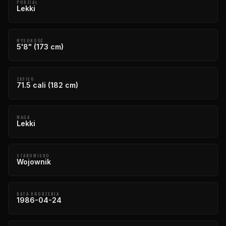
PODZIAŁ
Lekki
WYSOKOŚĆ
5'8" (173 cm)
ZASIĘG
71.5 cali (182 cm)
WAGA
Lekki
STANOWISKO
Wojownik
DATA URODZENIA
1986-04-24