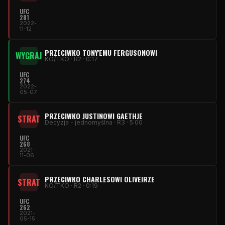
UFC
281
2022-
11-12
PRZECIWKO TONY'EMU FERGUSONOWI
WYGRAJ
KO/TKO · R2 · 0:17
UFC
274
2022-
05-07
PRZECIWKO JUSTINOWI GAETHJE
STRAT
Decyzja - jednomyślna · R3 · 5:00
UFC
268
2021-
11-06
PRZECIWKO CHARLESOWI OLIVEIRZE
STRAT
KO/TKO · R2 · 0:19
UFC
262
2021-
05-15