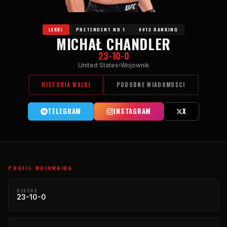
LEKKI
PRETENDENT NR 1
##13 RANKING
MICHAŁ CHANDLER
23-10-0
United States
Wojownik
HISTORIA WALKI
PODOBNE WIADOMOŚCI
TELEGRAM
INSTAGRAM
X
PROFIL WOJOWNIKA
REKORD
23-10-0