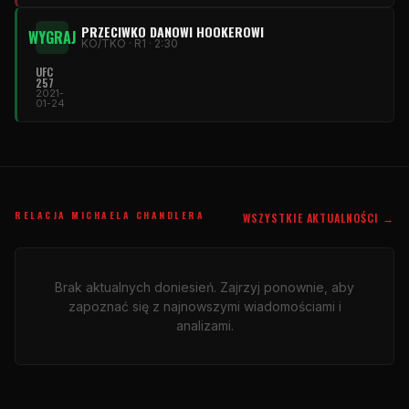
PRZECIWKO DANOWI HOOKEROWI
WYGRAJ
KO/TKO · R1 · 2:30
UFC
257
2021-
01-24
RELACJA MICHAELA CHANDLERA
WSZYSTKIE AKTUALNOŚCI →
Brak aktualnych doniesień. Zajrzyj ponownie, aby
zapoznać się z najnowszymi wiadomościami i
analizami.