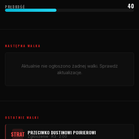
40
PRĘDKOŚĆ
NASTĘPNA WALKA
Aktualnie nie ogłoszono żadnej walki. Sprawdź
aktualizacje.
OSTATNIE WALKI
PRZECIWKO DUSTINOWI POIRIEROWI
STRAT
Zgłoszenie · R3 · 2:00