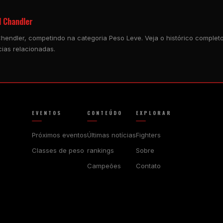
l Chandler
hendler, competindo na categoria Peso Leve. Veja o histórico completo d
ias relacionadas.
EVENTOS
CONTEÚDO
EXPLORAR
Próximos eventos
Últimas notícias
Fighters
Classes de peso
rankings
Sobre
Campeões
Contato