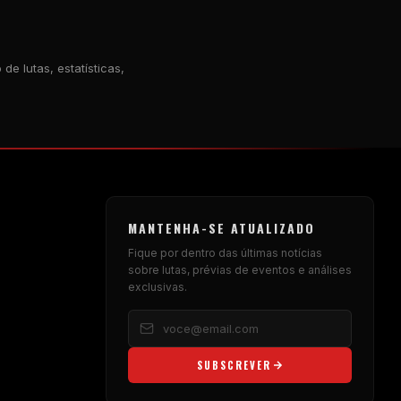
e lutas, estatísticas,
MANTENHA-SE ATUALIZADO
Fique por dentro das últimas notícias
sobre lutas, prévias de eventos e análises
exclusivas.
SUBSCREVER