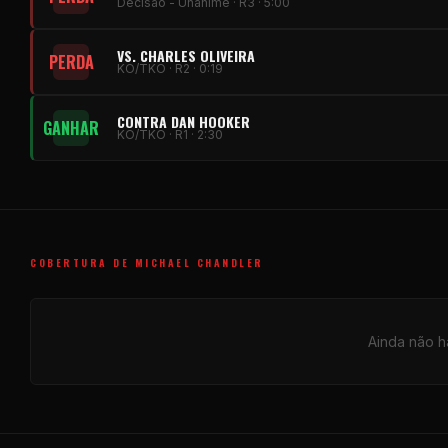
Decisão - Unânime · R3 · 5:00
VS. CHARLES OLIVEIRA
PERDA
KO/TKO · R2 · 0:19
CONTRA DAN HOOKER
GANHAR
KO/TKO · R1 · 2:30
COBERTURA DE MICHAEL CHANDLER
Ainda não há