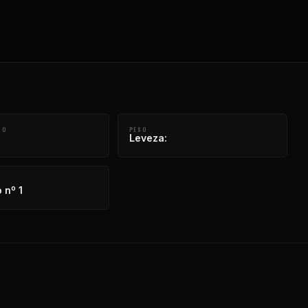
CO
PESO
Leveza:
 nº 1