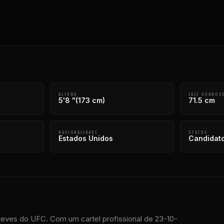
ALTURA
FALE CONNOS
5'8 "(173 cm)
71.5 cm
NACIONALIDADE
STATUS
Estados Unidos
Candidato
 leves do UFC. Com um cartel profissional de 23-10-