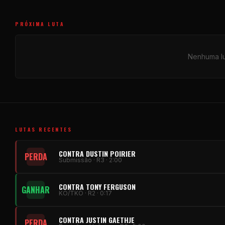
PRÓXIMA LUTA
Nenhuma lut
LUTAS RECENTES
CONTRA DUSTIN POIRIER
PERDA
Submissão · R3 · 2:00
CONTRA TONY FERGUSON
GANHAR
KO/TKO · R2 · 0:17
CONTRA JUSTIN GAETHJE
PERDA