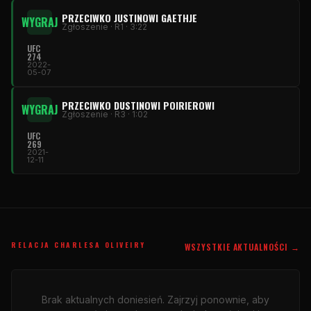
PRZECIWKO JUSTINOWI GAETHJE
WYGRAJ
Zgłoszenie · R1 · 3:22
UFC
274
2022-
05-07
PRZECIWKO DUSTINOWI POIRIEROWI
WYGRAJ
Zgłoszenie · R3 · 1:02
UFC
269
2021-
12-11
RELACJA CHARLESA OLIVEIRY
WSZYSTKIE AKTUALNOŚCI →
Brak aktualnych doniesień. Zajrzyj ponownie, aby