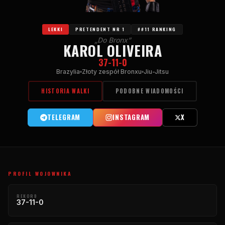
LEKKI
PRETENDENT NR 1
##11 RANKING
„Do Bronx”
KAROL OLIVEIRA
37-11-0
Brazylia
Złoty zespół Bronxu
Jiu-Jitsu
HISTORIA WALKI
PODOBNE WIADOMOŚCI
TELEGRAM
INSTAGRAM
X
PROFIL WOJOWNIKA
REKORD
37-11-0