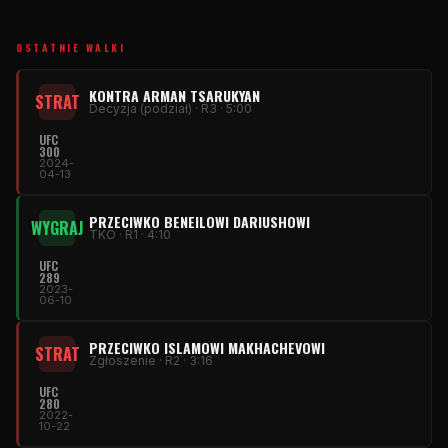
OSTATNIE WALKI
KONTRA ARMAN TSARUKYAN
STRAT
Decyzja (podział) · R3 · 5:00
UFC
300
2024-
04-13
PRZECIWKO BENEILOWI ​​DARIUSHOWI
WYGRAJ
TKO · R1 · 4:10
UFC
289
2023-
06-10
PRZECIWKO ISLAMOWI MAKHACHEVOWI
STRAT
Zgłoszenie · R2 · 3:16
UFC
280
2022-
10-22