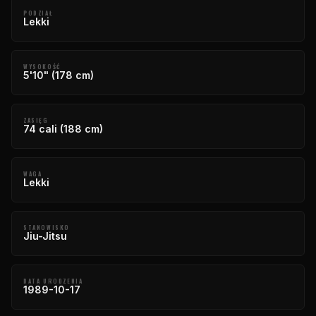
PODZIAŁ
Lekki
WYSOKOŚĆ
5'10" (178 cm)
ZASIĘG
74 cali (188 cm)
WAGA
Lekki
STANOWISKO
Jiu-Jitsu
DATA URODZENIA
1989-10-17