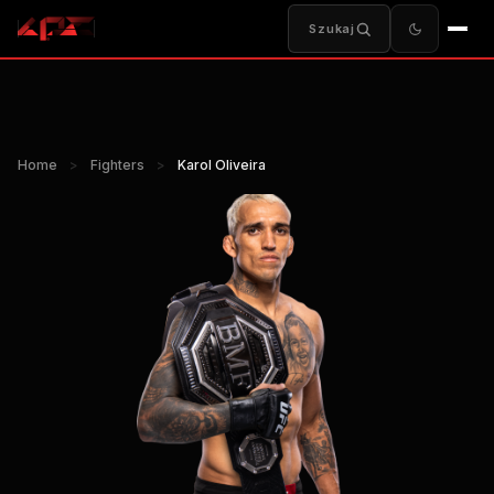
Szukaj
Home
>
Fighters
>
Karol Oliveira