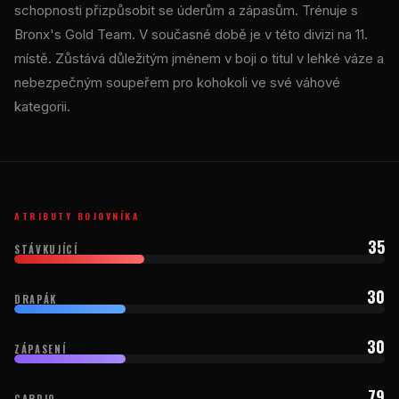
schopnosti přizpůsobit se úderům a zápasům. Trénuje s
Bronx's Gold Team. V současné době je v této divizi na 11.
místě. Zůstává důležitým jménem v boji o titul v lehké váze a
nebezpečným soupeřem pro kohokoli ve své váhové
kategorii.
ATRIBUTY BOJOVNÍKA
35
STÁVKUJÍCÍ
30
DRAPÁK
30
ZÁPASENÍ
79
CARDIO