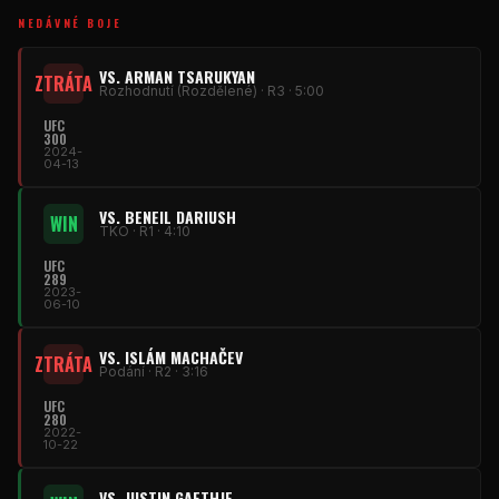
NEDÁVNÉ BOJE
VS. ARMAN TSARUKYAN
ZTRÁTA
Rozhodnutí (Rozdělené) · R3 · 5:00
UFC
300
2024-
04-13
VS. BENEIL DARIUSH
WIN
TKO · R1 · 4:10
UFC
289
2023-
06-10
VS. ISLÁM MACHAČEV
ZTRÁTA
Podání · R2 · 3:16
UFC
280
2022-
10-22
VS. JUSTIN GAETHJE