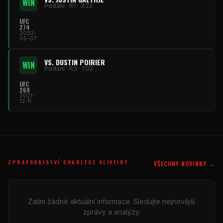
WIN
Podání · R1 · 3:22
UFC
274
2022-
05-07
VS. DUSTIN POIRIER
WIN
Podání · R3 · 1:02
UFC
269
2021-
12-11
ZPRAVODAJSTVÍ CHARLESE OLIVEIRY
VŠECHNY NOVINKY →
Zatím žádné aktuální informace. Sledujte nejnovější
zprávy a analýzy.