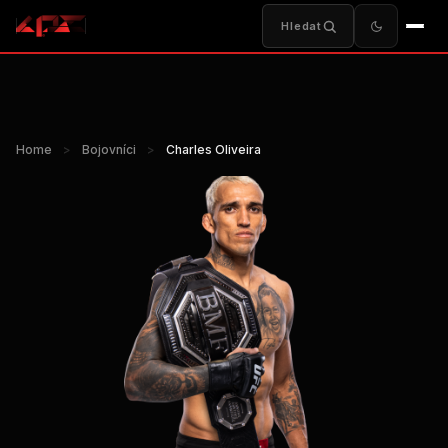
Hledat
Home
>
Bojovníci
>
Charles Oliveira