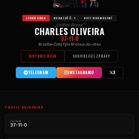
LEHKÁ VÁHA
UCHAZEČ Č. 1
##11 HODNOCENÍ
„Udělej Bronx“
CHARLES OLIVEIRA
37-11-0
Brazílie
Zlatý tým Bronxu
Jiu-Jitsu
HISTORIE BOJŮ
SOUVISEJÍCÍ ZPRÁVY
TELEGRAM
INSTAGRAMU
X
PROFIL BOJOVNÍKA
ZÁZNAM
37-11-0