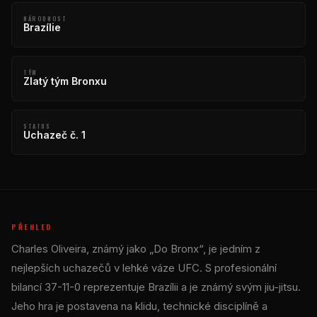
NÁRODNOST
Brazílie
TÝM
Zlatý tým Bronxu
STATUS
Uchazeč č. 1
PŘEHLED
Charles Oliveira, známý jako „Do Bronx“, je jedním z
nejlepších uchazečů v lehké váze UFC. S profesionální
bilancí 37-11-0 reprezentuje Brazílii a je známý svým jiu-jitsu.
Jeho hra je postavena na klidu, technické disciplíně a