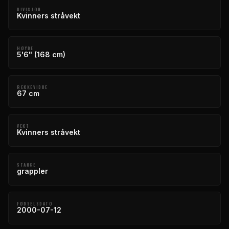
DIVISJON
Kvinners stråvekt
HØYDE
5'6" (168 cm)
REKKEVIDDE
67 cm
VEKT
Kvinners stråvekt
STANCE
grappler
FØDSELSDATO
2000-07-12