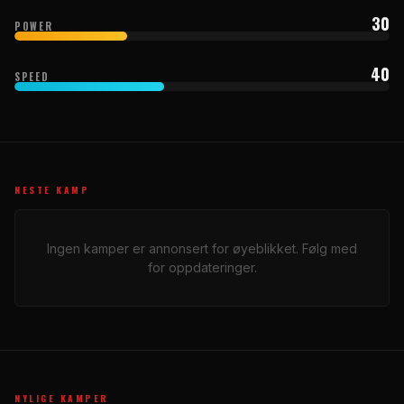
30
POWER
40
SPEED
NESTE KAMP
Ingen kamper er annonsert for øyeblikket. Følg med
for oppdateringer.
NYLIGE KAMPER