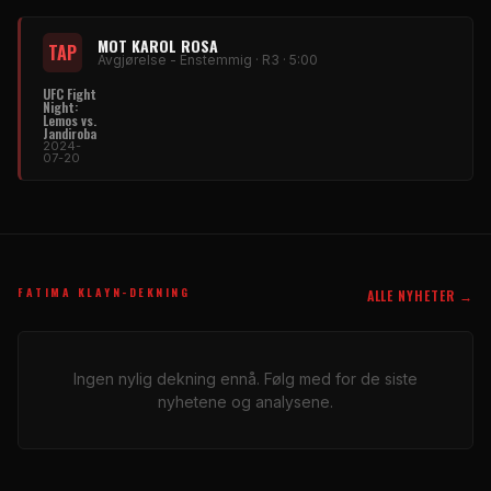
MOT KAROL ROSA
TAP
Avgjørelse - Enstemmig · R3 · 5:00
UFC Fight
Night:
Lemos vs.
Jandiroba
2024-
07-20
FATIMA KLAYN-DEKNING
ALLE NYHETER →
Ingen nylig dekning ennå. Følg med for de siste
nyhetene og analysene.