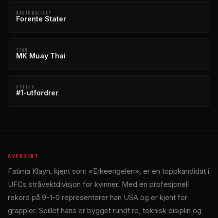
NASJONALITET
Forente Stater
TEAM
MK Muay Thai
STATUS
#1-utfordrer
OVERSIKT
Fatima Klayn, kjent som «Erkeengelen», er en toppkandidat i
UFCs stråvektdivisjon for kvinner. Med en profesjonell
rekord på 9-1-0 representerer han USA og er kjent for
grappler. Spillet hans er bygget rundt ro, teknisk disiplin og