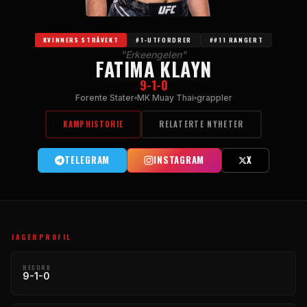
KVINNERS STRÅVEKT
#1-UTFORDRER
##11 RANGERT
"Erkeengelen"
FATIMA KLAYN
9-1-0
Forente Stater
MK Muay Thai
grappler
KAMPHISTORIE
RELATERTE NYHETER
TELEGRAM
INSTAGRAM
X
JAGERPROFIL
RECORD
9-1-0