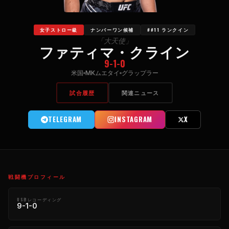
女子ストロー級
ナンバーワン候補
##11 ランクイン
「大天使」
ファティマ・クライン
9-1-0
米国
MKムエタイ
グラップラー
試合履歴
関連ニュース
TELEGRAM
INSTAGRAM
X
戦闘機プロフィール
USBレコーディング
9-1-0