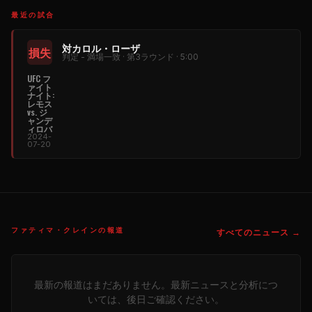
最近の試合
対カロル・ローザ
損失
判定 - 満場一致 · 第3ラウンド · 5:00
UFC フ
ァイト
ナイト:
レモス
vs. ジ
ャンデ
ィロバ
2024-
07-20
ファティマ・クレインの報道
すべてのニュース →
最新の報道はまだありません。最新ニュースと分析につ
いては、後日ご確認ください。