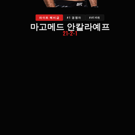
라이트 헤비급
#1 경쟁자
##14위
마고메드 안칼라예프
21-2-1