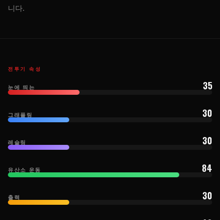
니다.
전투기 속성
35
눈에 띄는
30
그래플링
30
레슬링
84
유산소 운동
30
출력