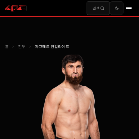
검색
홈
>
전투
>
마고메드 안칼라예프