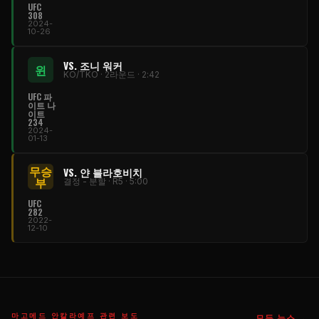
UFC
308
2024-
10-26
VS. 조니 워커
윈
KO/TKO · 2라운드 · 2:42
UFC 파
이트 나
이트
234
2024-
01-13
무승
VS. 얀 블라호비치
부
결정 - 분할 · R5 · 5:00
UFC
282
2022-
12-10
마고메드 안칼라예프 관련 보도
모든 뉴스 →