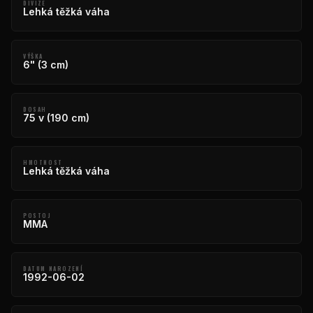
DIVIZE
Lehká těžká váha
VÝŠKA
6" (3 cm)
DOSAH
75 v (190 cm)
HMOTNOST
Lehká těžká váha
POSTOJ
MMA
DATUM NAROZENÍ
1992-06-02