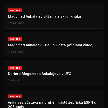
NOVINKY
Magomed Ankalajev vítězí, ale sklidí kritiku
Před 1 týden
NOVINKY
Magomed Ankalaev - Paulo Costa (oficiální video)
Před 1 týden
NOVINKY
Kariéra Magomeda Ankalajeva v UFC
3 měsíci
NOVINKY
Ankalaev zůstává na druhém místě žebříčku ESPN s
205 body