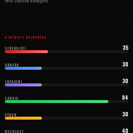
této váhové kategorii.
ATRIBUTY BOJOVNÍKA
35
STÁVKUJÍCÍ
30
DRAPÁK
30
ZÁPASENÍ
84
CARDIO
30
VÝKON
40
RYCHLOST