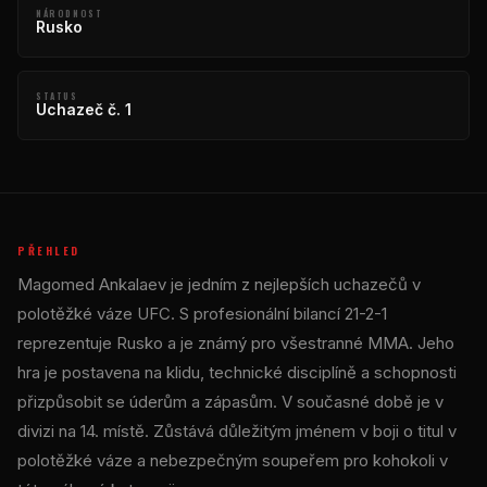
NÁRODNOST
Rusko
STATUS
Uchazeč č. 1
PŘEHLED
Magomed Ankalaev je jedním z nejlepších uchazečů v
polotěžké váze UFC. S profesionální bilancí 21-2-1
reprezentuje Rusko a je známý pro všestranné MMA. Jeho
hra je postavena na klidu, technické disciplíně a schopnosti
přizpůsobit se úderům a zápasům. V současné době je v
divizi na 14. místě. Zůstává důležitým jménem v boji o titul v
polotěžké váze a nebezpečným soupeřem pro kohokoli v