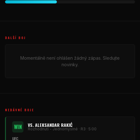
DALŠÍ BOJ
Momentálně není ohlášen žádný zápas. Sledujte
novinky.
NEDÁVNÉ BOJE
VS. ALEKSANDAR RAKIĆ
WIN
Rozhodnutí - Jednomyslné · R3 · 5:00
UFC