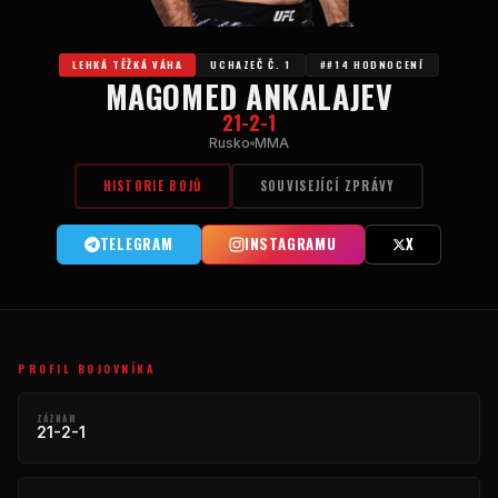
LEHKÁ TĚŽKÁ VÁHA
UCHAZEČ Č. 1
##14 HODNOCENÍ
MAGOMED ANKALAJEV
21-2-1
Rusko
MMA
HISTORIE BOJŮ
SOUVISEJÍCÍ ZPRÁVY
TELEGRAM
INSTAGRAMU
X
PROFIL BOJOVNÍKA
ZÁZNAM
21-2-1