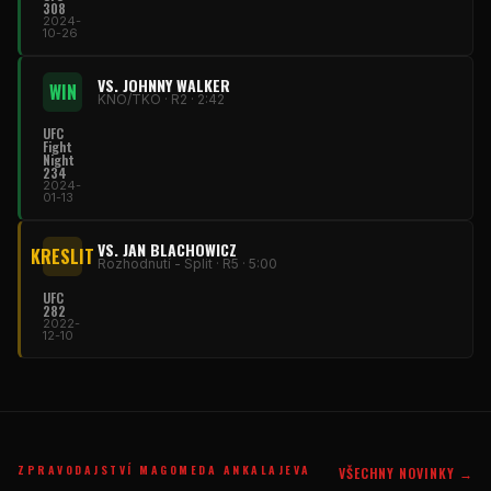
308
2024-
10-26
VS. JOHNNY WALKER
WIN
KNO/TKO · R2 · 2:42
UFC
Fight
Night
234
2024-
01-13
VS. JAN BLACHOWICZ
KRESLIT
Rozhodnutí - Split · R5 · 5:00
UFC
282
2022-
12-10
ZPRAVODAJSTVÍ MAGOMEDA ANKALAJEVA
VŠECHNY NOVINKY →