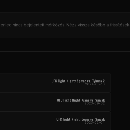
lenleg nincs bejelentett mérkőzés. Nézz vissza később a frissítéseké
UFC Fight Night: Spivac vs. Tybura 2
2024-08-10
UFC Fight Night: Gane vs. Spivak
2023-09-02
UFC Fight Night: Lewis vs. Spivak
2023-02-04