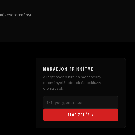
érkőzéseredményt,
MARADJON FRISSÍTVE
A legfrissebb hírek a meccsekről,
eseményelőzetesek és exkluzív
elemzések.
ELŐFIZETÉS