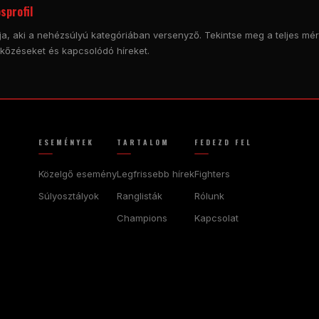
sprofil
filja, aki a nehézsúlyú kategóriában versenyző. Tekintse meg a teljes m
rkőzéseket és kapcsolódó híreket.
ESEMÉNYEK
TARTALOM
FEDEZD FEL
Közelgő esemény
Legfrissebb hírek
Fighters
Súlyosztályok
Ranglisták
Rólunk
Champions
Kapcsolat