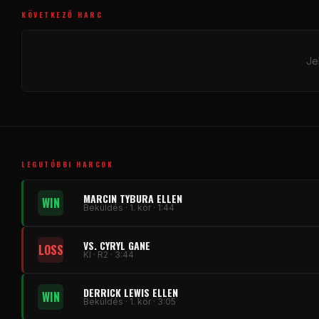
KÖVETKEZŐ HARC
Je
LEGUTÓBBI HARCOK
MARCIN TYBURA ELLEN
WIN
Beküldés · 1. kör · 1:44
VS. CYRYL GANE
LOSS
KI · R2 · 3:44
DERRICK LEWIS ELLEN
WIN
Beküldés · 1. kör · 3:05