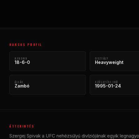
HARCOS PROFIL
REKORD
OSZTÁLY
18-6-0
Heavyweight
ÁLLÁS
SZÜLETÉSI IDŐ
Zambó
1995-01-24
ÁTTEKINTÉS
Szergej Spivak a UFC nehézsúlyú divíziójának egyik legnagy