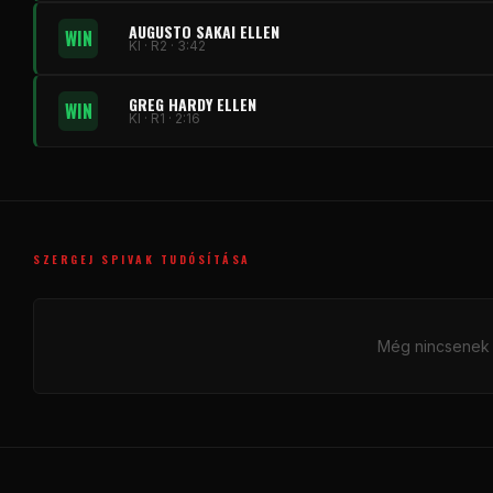
AUGUSTO SAKAI ELLEN
WIN
KI · R2 · 3:42
GREG HARDY ELLEN
WIN
KI · R1 · 2:16
SZERGEJ SPIVAK TUDÓSÍTÁSA
Még nincsenek f