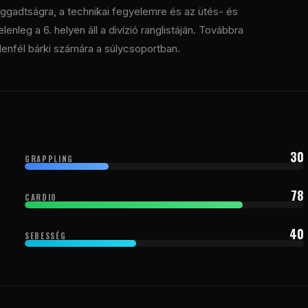
higgadtságra, a technikai fegyelemre és az ütés- és
leg a 6. helyen áll a divízió ranglistáján. Továbbra
lenfél bárki számára a súlycsoportban.
30
GRAPPLING
78
CARDIO
40
SEBESSÉG