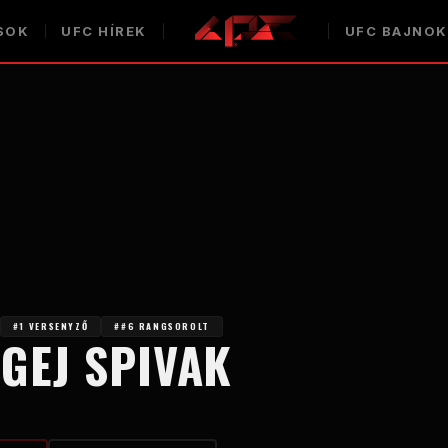
SOK
UFC HÍREK
UFC BAJNO
#1 VERSENYZŐ
##6 RANGSOROLT
GEJ SPIVAK