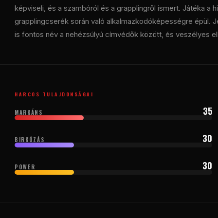
képviseli, és a szambóról és a grapplingről ismert. Játéka a 
grapplingcserék során való alkalmazkodóképességre épül. Jelen
is fontos név a nehézsúlyú címvédők között, és veszélyes el
HARCOS TULAJDONSÁGAI
35
MARKÁNS
30
BIRKÓZÁS
30
POWER