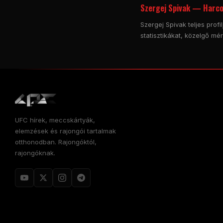
Szergej Spivak — Harco
Szergej Spivak teljes pro
statisztikákat, közelgő mé
UFC hírek, meccskártyák,
elemzések és rajongói tartalmak
otthonodban. Rajongóktól,
rajongóknak.