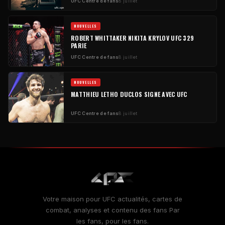
UFC
Centre de fans
8 juillet
NOUVELLES
ROBERT WHITTAKER NIKITA KRYLOV
UFC
329
PARIE
UFC
Centre de fans
8 juillet
NOUVELLES
MATTHIEU LETHO DUCLOS SIGNE AVEC
UFC
UFC
Centre de fans
8 juillet
Votre maison pour
UFC
actualités, cartes de
combat, analyses et contenu des fans Par
les fans, pour les fans.