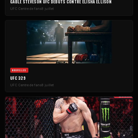
GABLE STEVESON
UFC
DÉBUTS CONTRE ELISHA ELLISON
UFC
Centre de fans
8 juillet
NOUVELLES
UFC
329
UFC
Centre de fans
8 juillet