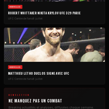
NOUVELLES
ROBERT WHITTAKER NIKITA KRYLOV
UFC
329 PARIE
UFC
Centre de fans
8 juillet
NOUVELLES
MATTHIEU LETHO DUCLOS SIGNE AVEC
UFC
UFC
Centre de fans
8 juillet
NEWSLETTER
NE MANQUEZ PAS UN COMBAT
Breaking
actualités et analyses, diffusées chaque semaine.