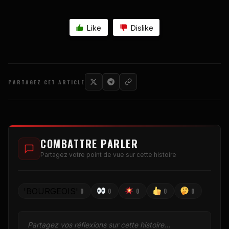
Like
Dislike
PARTAGEZ CET ARTICLE
COMBATTRE PARLER
Partagez votre point de vue sur cette histoire
'BOURGEOIS'
0
0
0
0
0