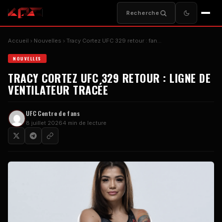
Recherche
Accueil
Nouvelles
Tracy Cortez
UFC
329 retour : fan...
NOUVELLES
TRACY CORTEZ
UFC
329 RETOUR : LIGNE DE
VENTILATEUR TRACÉE
UFC
Centre de fans
8 juillet 2026
4 min de lecture