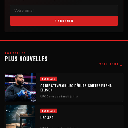
S'ABONNER
NOUVELLES
PLUS NOUVELLES
→
VOIR TOUT
NOUVELLES
GABLE STEVESON
UFC
DÉBUTS CONTRE ELISHA
ELLISON
UFC
Centre de fans
8 juillet
NOUVELLES
UFC
329