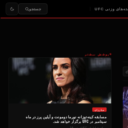
ه‌های وزنی UFC
جستجو
پوشش بیشتر
مبارزان
مسابقه کینه‌توزانه نورما دومونت و آیلین پرز در ماه
سپتامبر در UFC برگزار خواهد شد.
مرکز هواداران UFC
ژوئیه 18