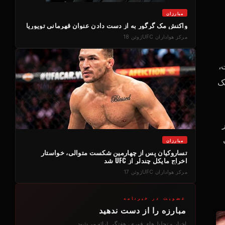
مبارزان
واکنش مک گرگور به از دست دادن عنوان قهرمانی توپوریا
مرکز هواداران UFC
ژوئن 18
،
ک
مبارزان
تساروکیان پس از چهارمین شکست متوالی، خواستار
اخراج مایکل چندلر از UFC شد
مرکز هواداران UFC
ژوئن 17
عضویت در خبرنامه
مبارزه را از دست ندهید
اخبار و تحلیل‌های فوری، هفتگی ارائه می‌شود.