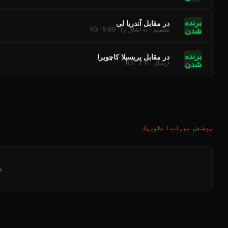
برنده
در مقابل آندریا لی
شدن
تصمیم - به اتفاق آرا · R3 · 5:00
برنده
در مقابل پریسیلا کاچویرا
شدن
ارسال · R3 · 2:11
پوشش میراندا ماوریک
ه