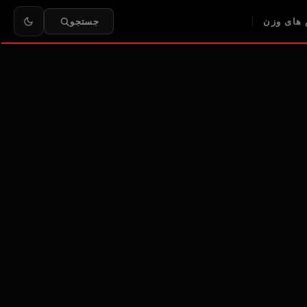
های وزن
جستجو