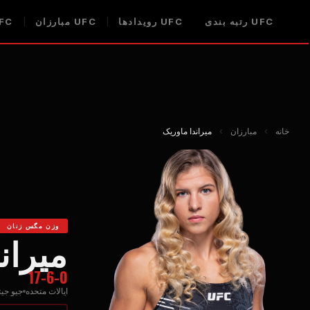
UFC
رتبه بندی
UFC
رویدادها
UFC
مبارزان
FC
خانه
›
مبارزان
›
میراندا ماوریک
وزن مگس زنان
میران
17-6-0
ایالات متحده
جیو جی