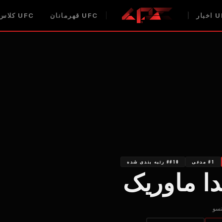
U
اخبار
UFC
قهرمانان
UFC
کلاس 
#1 مدعی
##10 رتبه بندی شده
دا ماوریک
تسو