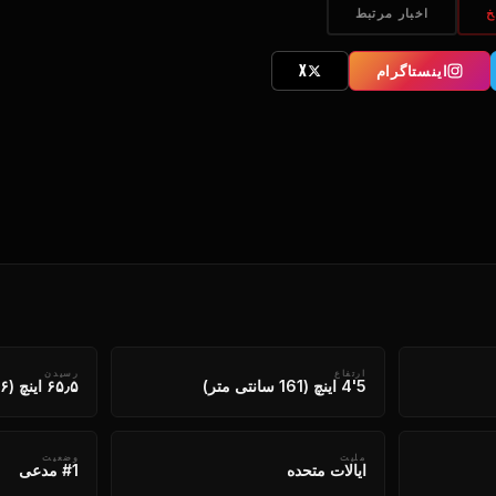
خ
اخبار مرتبط
اینستاگرام
X
ارتفاع
رسیدن
5'4 اینچ (161 سانتی متر)
۶۵٫۵ اینچ (۱۶۶ سانتیمتر)
ملیت
وضعیت
ایالات متحده
#1 مدعی