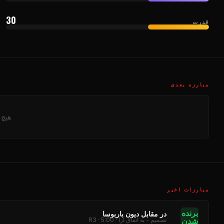
30
قدرت
مبارزه بعدی
هیچ 
مبارزات اخیر
برنده
در مقابل دیون باربوسا
شدن
تصمیم - به اتفاق آرا · R3 · 5:00