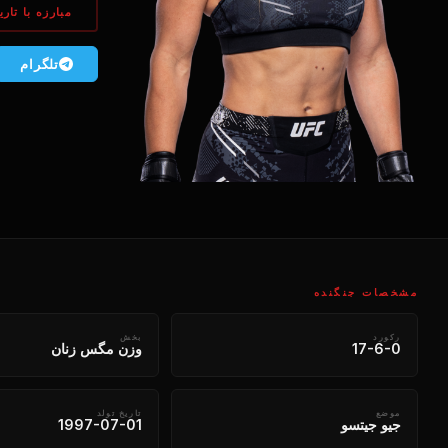
مبارزه با تاری
تلگرام
مشخصات جنگنده
رکورد
بخش
17-6-0
وزن مگس زنان
موضع
تاریخ تولد
جیو جیتسو
1997-07-01