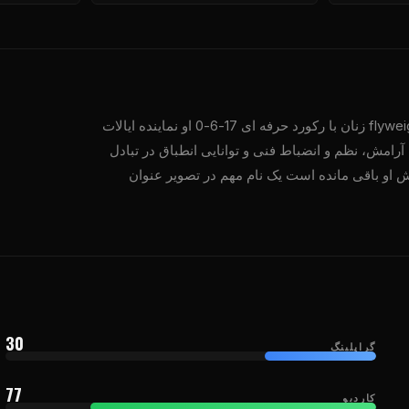
دسته flyweight زنان با رکورد حرفه ای 17-6-0 او نماینده ایالات
امش، نظم و انضباط فنی و توانایی انطباق در تبادل
نگ ساخته شده است او در حال حاضر در رتبه 10 در بخش او باقی مانده است یک نام مهم در تصویر عنوان
30
گراپلینگ
77
کاردیو