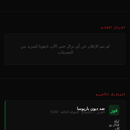
النزال القادم
لم يتم الإعلان عن أي نزال حتى الآن. تابعونا للمزيد من
التحديثات.
المعارك الأخيرة
ضد ديون باربوسا
فوز
القرار - بالإجماع · الجولة الثالثة · 5:00
ليلة
قتال يو
إف