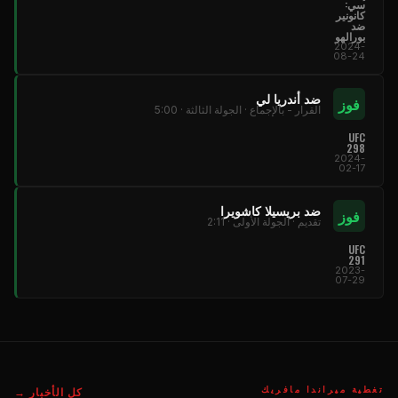
سي:
كانونير
ضد
بورالهو
2024-
08-24
ضد أندريا لي
فوز
القرار - بالإجماع · الجولة الثالثة · 5:00
UFC
298
2024-
02-17
ضد بريسيلا كاشويرا
فوز
تقديم · الجولة الأولى · 2:11
UFC
291
2023-
07-29
تغطية ميراندا مافريك
كل الأخبار →