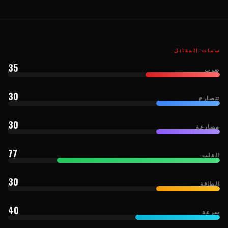
سمات المقاتل
35
ضرب
30
تتصارع
30
مصارعة
77
القلب
30
الطاقة
40
سرعة