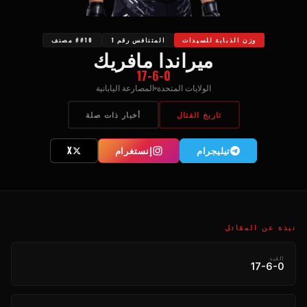
وزن الذبابة للسيدات
المتنافس رقم 1
##10 مصنف
ميراندا مافريك
17-6-0
الولايات المتحدة
المصارعة اليابانية
تاريخ القتال
أخبار ذات صلة
تیلیجرام
إنستغرام
X
نبذة عن المقاتل
القيد
17-6-0