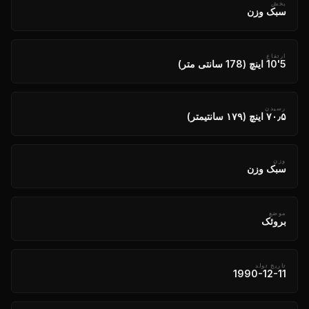
بخش
سبک وزن
ارتفاع
5'10 اینچ (178 سانتی متر)
رسیدن
۷۰٫۵ اینچ (۱۷۹ سانتیمتر)
وزن
سبک وزن
موضع
بروئک
تاریخ تولد
1990-12-11