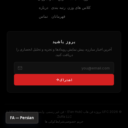
کلاس های وزن
رتبه بندی
درباره
قهرمانان
تماس
بروز باشید
آخرین اخبار مبارزه، پیش نمایش رویدادها و تجزیه و تحلیل انحصاری را
دریافت کنید.
اشتراک
© 2026
UFC
پروژه فن هاب (Fan Hub) - فن غیر رسمی. وابسته نیست به
UFC
terie یا
Zuffa LLC.
FA — Persian
حریم خصوصی
شرایط
کوکی ها