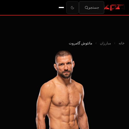
جستجو
خانه
›
مبارزان
›
ماتئوش گامروت