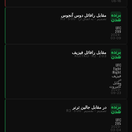
08-18
برنده
مقابل رافائل دوس آنجوس
شدن
تصمیم - به اتفاق آرا · R3 · 5:00
UFC
299
2024-
03-09
برنده
مقابل رافائل فیزیف
شدن
KO/TKO · R2 · 2:03
UFC
Fight
:
Night
فیزیف
در
مقابل
گامروت
2023-
09-23
برنده
در مقابل جالین ترنر
شدن
تصمیم - تقسیم · R3 · 5:00
UFC
285
2023-
03-04