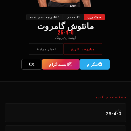
سبک وزن
#1 مدعی
##7 رتبه بندی شده
ماتئوش گامروت
26-4-0
لهستان
بروئک
مبارزه با تاریخ
اخبار مرتبط
تلگرام
اینستاگرام
X
مشخصات جنگنده
رکورد
26-4-0