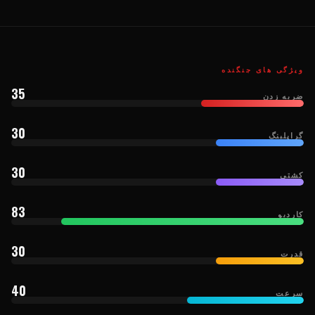
ویژگی های جنگنده
35
ضربه زدن
30
گراپلینگ
30
کشتی
83
کاردیو
30
قدرت
40
سرعت