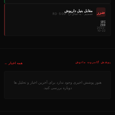
مقابل بنیل داریوش
ضرر
تصمیم - به اتفاق آرا · R3 · 5:00
UFC
280
2022-
10-22
پوشش گامروت ماتوش
همه اخبار →
هنوز پوشش اخیری وجود ندارد برای آخرین اخبار و تحلیل ها
دوباره بررسی کنید.