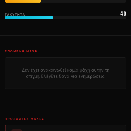
40
ΤΑΧΎΤΗΤΑ
ΕΠΌΜΕΝΗ ΜΆΧΗ
Δεν έχει ανακοινωθεί καμία μάχη αυτήν τη
στιγμή. Ελέγξτε ξανά για ενημερώσεις.
ΠΡΌΣΦΑΤΕΣ ΜΆΧΕΣ