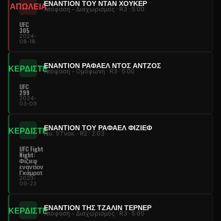
ΕΝΑΝΤΊΟΝ ΤΟΥ ΝΤΑΝ ΧΟΎΚΕΡ
ΑΠΩΛΕΙΑ
Απόφαση - Διαχωρισμός · R3 · 5:00
UFC
305
2024-
08-18
ΕΝΑΝΤΊΟΝ ΡΑΦΑΈΛ ΝΤΟΣ ΆΝΤΖΟΣ
ΚΕΡΔΙΣΤΕ
Απόφαση - Ομόφωνη · R3 · 5:00
UFC
299
2024-
03-09
ΕΝΑΝΤΊΟΝ ΤΟΥ ΡΑΦΑΈΛ ΦΊΖΙΕΦ
ΚΕΡΔΙΣΤΕ
Νο. 1/Τνοκ. · R2 · 2:03
UFC Fight
Night:
Φίζιεφ
εναντίον
Γκάμροτ
2023-
09-23
ΕΝΑΝΤΊΟΝ ΤΗΣ ΤΖΆΛΙΝ ΤΈΡΝΕΡ
ΚΕΡΔΙΣΤΕ
Απόφαση - Διαχωρισμός · R3 · 5:00