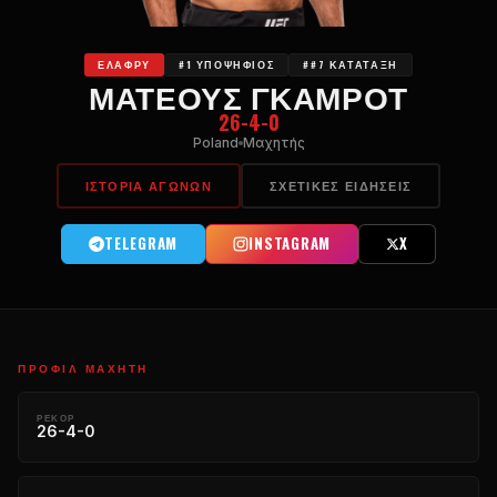
ΕΛΑΦΡΎ
#1 ΥΠΟΨΉΦΙΟΣ
##7 ΚΑΤΆΤΑΞΗ
ΜΑΤΕΟΎΣ ΓΚΆΜΡΟΤ
26-4-0
Poland
Μαχητής
ΙΣΤΟΡΊΑ ΑΓΏΝΩΝ
ΣΧΕΤΙΚΈΣ ΕΙΔΉΣΕΙΣ
TELEGRAM
INSTAGRAM
X
ΠΡΟΦΊΛ ΜΑΧΗΤΉ
ΡΕΚΌΡ
26-4-0