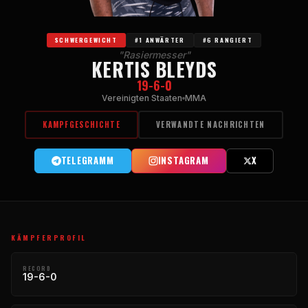
SCHWERGEWICHT
#1 ANWÄRTER
#6 RANGIERT
"Rasiermesser"
KERTIS BLEYDS
19-6-0
Vereinigten Staaten
MMA
KAMPFGESCHICHTE
VERWANDTE NACHRICHTEN
TELEGRAMM
INSTAGRAM
X
KÄMPFERPROFIL
RECORD
19-6-0