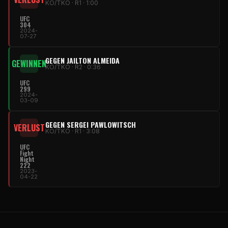
KO/TKO · R1 · 1:00
UFC
304
2024-
07-27
GEGEN JAILTON ALMEIDA
GEWINNEN
KO/TKO · R2 · 0:36
UFC
299
2024-
03-09
GEGEN SERGEI PAWLOWITSCH
VERLUST
KO/TKO · R1 · 3:08
UFC
Fight
Night
222
2023-
04-22