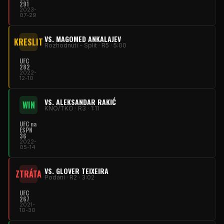
291
2023-
07-29
VS. MAGOMED ANKALAJEV
KRESLIT
Rozhodnutí - Split · R5 · 5:00
UFC
282
2022-
12-10
VS. ALEKSANDAR RAKIĆ
WIN
KNO/TKO · R3 · 1:11
UFC na
ESPN
36
2022-
05-14
VS. GLOVER TEIXEIRA
ZTRÁTA
Podání · R2 · 3:02
UFC
267
2021-
10-30