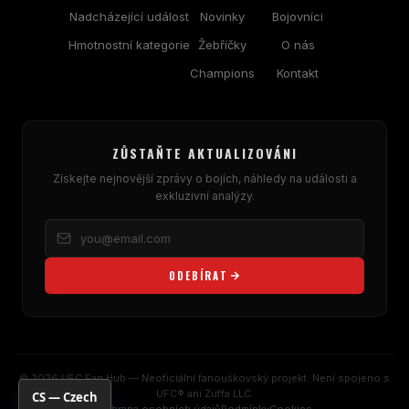
Nadcházející událost
Novinky
Bojovníci
Hmotnostní kategorie
Žebříčky
O nás
Champions
Kontakt
ZŮSTAŇTE AKTUALIZOVÁNI
Získejte nejnovější zprávy o bojích, náhledy na události a
exkluzivní analýzy.
ODEBÍRAT
© 2026 UFC Fan Hub — Neoficiální fanouškovský projekt. Není spojeno s
UFC® ani Zuffa LLC.
CS — Czech
Ochrana osobních údajů
Podmínky
Cookies