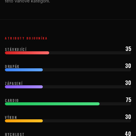
této váhové kategorii.
ATRIBUTY BOJOVNÍKA
35
STÁVKUJÍCÍ
30
DRAPÁK
30
ZÁPASENÍ
75
CARDIO
30
VÝKON
40
RYCHLOST