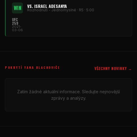
VS. ISRAEL ADESANYA
WIN
Rozhodnutí - Jednomyslné · R5 · 5:00
UFC
259
2021-
03-06
POKRYTÍ YANA BLACHOVIČE
VŠECHNY NOVINKY →
Zatím žádné aktuální informace. Sledujte nejnovější
zprávy a analýzy.