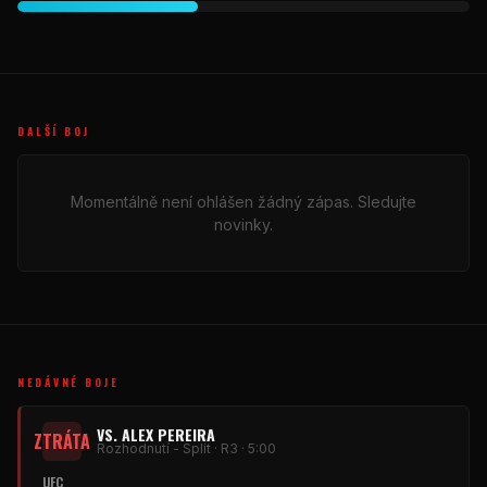
DALŠÍ BOJ
Momentálně není ohlášen žádný zápas. Sledujte
novinky.
NEDÁVNÉ BOJE
VS. ALEX PEREIRA
ZTRÁTA
Rozhodnutí - Split · R3 · 5:00
UFC