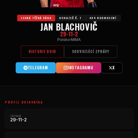
LEHKÁ TĚŽKÁ VÁHA
UCHAZEČ Č. 1
##4 HODNOCENÍ
JAN BLACHOVIČ
29-11-2
Polsko
MMA
HISTORIE BOJŮ
SOUVISEJÍCÍ ZPRÁVY
TELEGRAM
INSTAGRAMU
X
PROFIL BOJOVNÍKA
ZÁZNAM
29-11-2