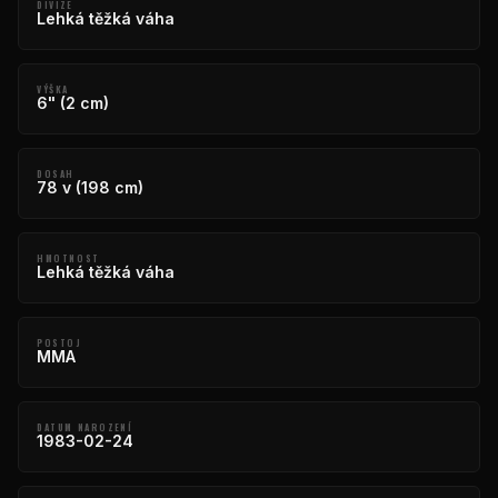
DIVIZE
Lehká těžká váha
VÝŠKA
6" (2 cm)
DOSAH
78 v (198 cm)
HMOTNOST
Lehká těžká váha
POSTOJ
MMA
DATUM NAROZENÍ
1983-02-24