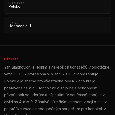
NÁRODNOST
Polsko
STATUS
Uchazeč č. 1
PŘEHLED
Yan Blakhovich je jedním z nejlepších uchazečů v polotěžké
váze UFC. S profesionální bilancí 29-11-2 reprezentuje
Polsko a je známý pro všestranné MMA. Jeho hra je
postavena na klidu, technické disciplíně a schopnosti
přizpůsobit se úderům a zápasům. V současné době je v
divizi na 4. místě. Zůstává důležitým jménem v boji o titul v
polotěžké váze a nebezpečným soupeřem pro kohokoli v