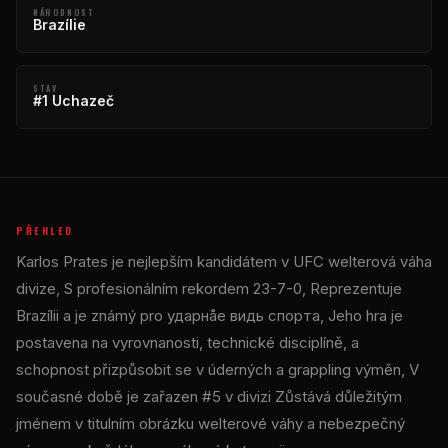
NÁRODNOST
Brazílie
STAV
#1 Uchazeč
PŘEHLED
Karlos Prates je nejlepším kandidátem v
UFC
welterová váha
divize, S profesionálním rekordem 23-7-0, Reprezentuje
Brazílii a je známý pro ударнåе видь спорта, Jeho hra je
postavena na vyrovnanosti, technické disciplíně, a
schopnost přizpůsobit se v úderných a grappling výměn, V
současné době je zařazen #5 v divizi Zůstává důležitým
jménem v titulním obrázku welterové váhy a nebezpečný