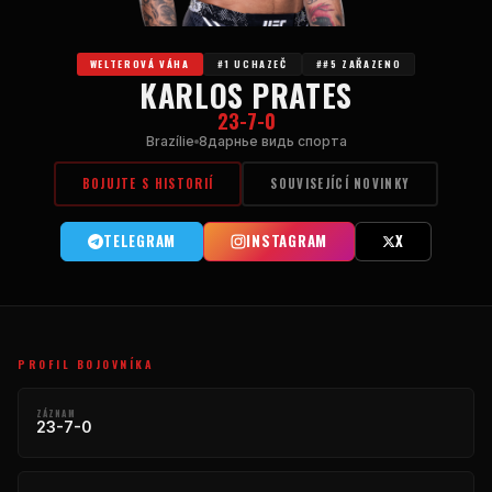
WELTEROVÁ VÁHA
#1 UCHAZEČ
##5 ZAŘAZENO
KARLOS PRATES
23-7-0
Brazílie
8дарнье видь спорта
BOJUJTE S HISTORIÍ
SOUVISEJÍCÍ NOVINKY
TELEGRAM
INSTAGRAM
X
PROFIL BOJOVNÍKA
ZÁZNAM
23-7-0