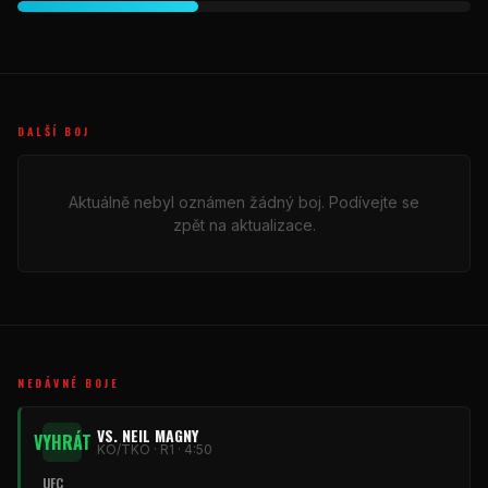
DALŠÍ BOJ
Aktuálně nebyl oznámen žádný boj. Podívejte se
zpět na aktualizace.
NEDÁVNÉ BOJE
VS. NEIL MAGNY
VYHRÁT
KO/TKO · R1 · 4:50
UFC