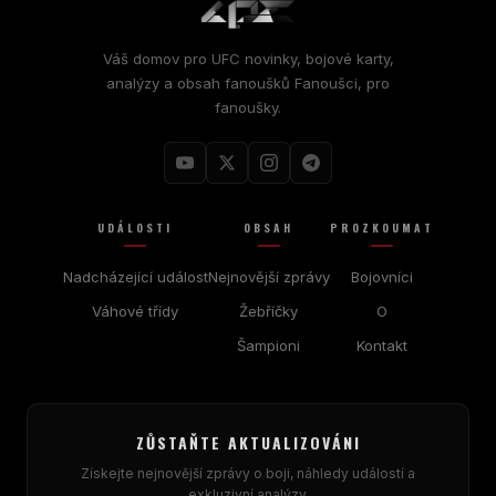
Váš domov pro
UFC
novinky, bojové karty,
analýzy a obsah fanoušků Fanoušci, pro
fanoušky.
UDÁLOSTI
OBSAH
PROZKOUMAT
Nadcházející událost
Nejnovější zprávy
Bojovníci
Váhové třídy
Žebříčky
O
Šampioni
Kontakt
ZŮSTAŇTE AKTUALIZOVÁNI
Získejte nejnovější zprávy o boji, náhledy událostí a
exkluzivní analýzy.