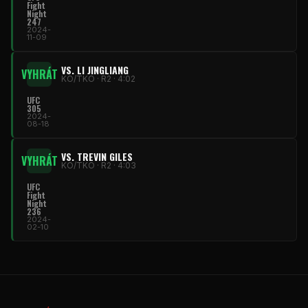
Fight
Night
247
2024-
11-09
VS. LI JINGLIANG
VYHRÁT
KO/TKO · R2 · 4:02
UFC
305
2024-
08-18
VS. TREVIN GILES
VYHRÁT
KO/TKO · R2 · 4:03
UFC
Fight
Night
236
2024-
02-10