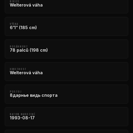
DIVIZE
Welterová váha
VÝŠKA
6'1“ (185 cm)
DOSÁHNOUT
78 palců (198 cm)
HMOTNOST
Welterová váha
POSTOJ
8дарнье видь спорта
DATUM NAROZENÍ
1993-08-17