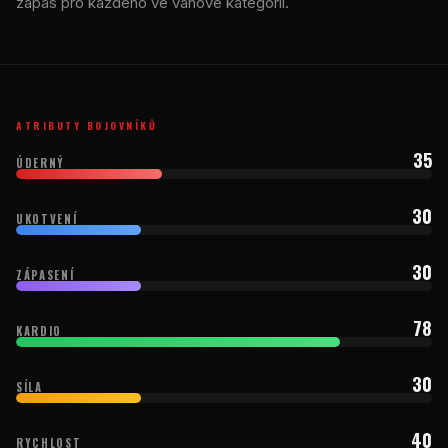
zápas pro každého ve váhové kategorii.
ATRIBUTY BOJOVNÍKŮ
35
ÚDERNÝ
30
UKOTVENÍ
30
ZÁPASENÍ
78
KARDIO
30
SÍLA
40
RYCHLOST