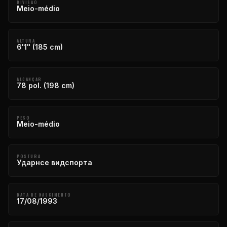
DIVISÃO
Meio-médio
ALTURA
6'1" (185 cm)
ALCANÇAR
78 pol. (198 cm)
PESO
Meio-médio
POSTURA
Ударнсе видспорта
DATA DE NASCIMENTO
17/08/1993