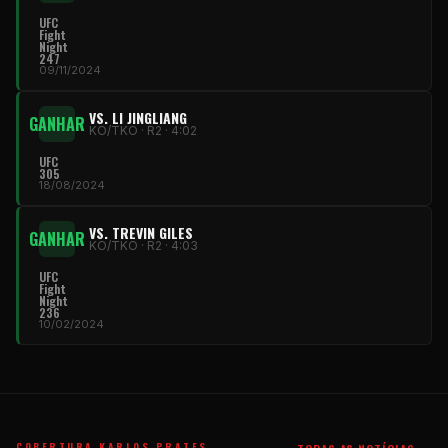
UFC
Fight
Night
247
09/11/2024
VS. LI JINGLIANG
GANHAR
KO/TKO · R2 · 4:02
UFC
305
18/08/2024
VS. TREVIN GILES
GANHAR
KO/TKO · R2 · 4:03
UFC
Fight
Night
236
10/02/2024
COBERTURA KARLOS PRATES