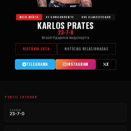
MEIO-MÉDIO
#1 CONCORRENTE
##5 CLASSIFICADO
KARLOS PRATES
23-7-0
Brasil
Ударнсе видспорта
HISTÓRIA LUTA
NOTÍCIAS RELACIONADAS
TELEGRAMA
INSTAGRAM
X
PERFIL LUTADOR
GRAVAR
23-7-0