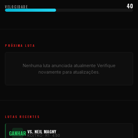
40
VELOCIDADE
PRÓXIMA LUTA
Nenhuma luta anunciada atualmente Verifique
novamente para atualizações.
LUTAS RECENTES
VS. NEIL MAGNY
GANHAR
KO/TKO · R1 · 4:50