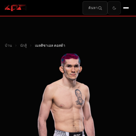
ค้นหา
บ้าน
›
นักสู้
›
เมลคิซาเอล คอสต้า