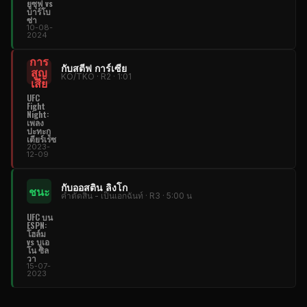
ยูซุฟ vs
บาร์โบ
ซ่า
10-08-
2024
การ
กับสตีฟ การ์เซีย
สูญ
KO/TKO · R2 · 1:01
เสีย
UFC
Fight
Night
:
เพลง
ปะทะกู
เตียร์เรซ
2023-
12-09
กับออสติน ลิงโก
ชนะ
คําตัดสิน - เป็นเอกฉันท์ · R3 · 5:00 น
UFC
บน
ESPN:
โฮล์ม
vs บูเอ
โน ซิล
วา
15-07-
2023