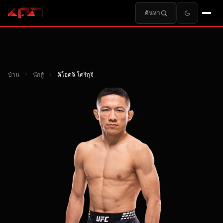
ค้นหา
บ้าน
›
นักสู้
›
คิโอดจิ โคริกุจิ