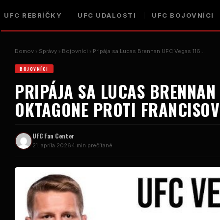
UFC
REBRÍČKY
UFC
UDALOSTI
UFC
BOJOVNÍCI
Domov
Správy
Bojovníci
Pripája sa Lucas Brennan
UFC Vegas
116...
BOJOVNÍCI
PRIPÁJA SA LUCAS BRENNA
OKTAGONE PROTI FRANCISOV
UFC
Fan Center
21. apríla 2026
4 min prečítané