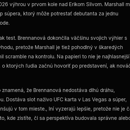
 2026 výhrou v prvom kole nad Erikom Silvom. Marshall m
yp súpera, ktorý môže potrestať debutanta za jednu
ode.
lak
test
. Brennanová dokončila väčšinu svojich výhier s
hodu, pretože Marshall je tiež pohodlný v škaredých
 scramble na kontrolu. Na papieri to nie je najhlasnejší
, o ktorých ľudia začnú hovoriť po predstavení, ak nová
čo znamená, že Brennanová nedostáva dlhú dráhu,
bu. Dostáva slot naživo
UFC
karta v Las Vegas a súper,
šujú v tom mieste., Iní vyzerajú lepšie, pretože nie je 
to, kde zistíte, či sa perspektíva budovala správne aleb