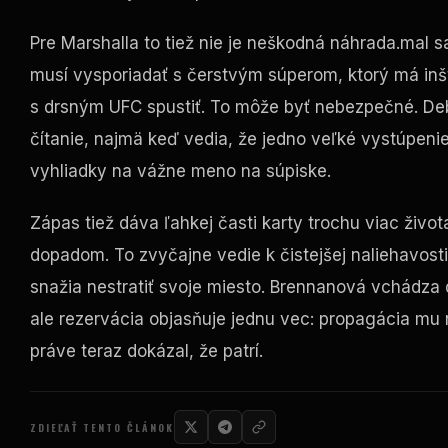
Pre Marshalla to tiež nie je neškodná náhrada.mal s
musí vysporiadať s čerstvým súperom, ktorý má inšt
s drsným
UFC
spustiť. To môže byť nebezpečné. Debu
čítanie, najmä keď vedia, že jedno veľké vystúpeni
vyhliadky na vážne meno na súpiske.
Zápas tiež dáva ľahkej časti karty trochu viac živ
dopadom. To zvyčajne vedie k čistejšej naliehavosti
snažia nestratiť svoje miesto. Brennanová vchádza
ale rezervácia objasňuje jednu vec: propagácia mu n
práve teraz dokázal, že patrí.
ZDIEĽAŤ TENTO ČLÁNOK