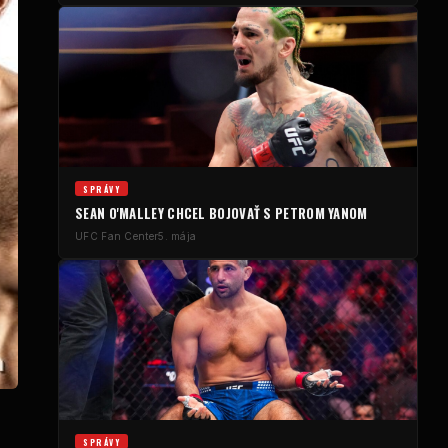
SPRÁVY
SEAN O'MALLEY CHCEL BOJOVAŤ S PETROM YANOM
UFC
Fan Center
5. mája
SPRÁVY