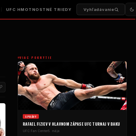
UFC
HMOTNOSTNÉ TRIEDY
Vyhľadávanie
VIAC POKRYTIE
SPRÁVY
RAFAEL FIZIEV V HLAVNOM ZÁPASE
UFC
TURNAJ V BAKU
UFC
Fan Center
5. mája