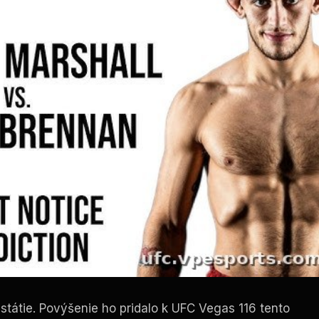
státie. Povýšenie ho pridalo k
UFC Vegas
116 tento