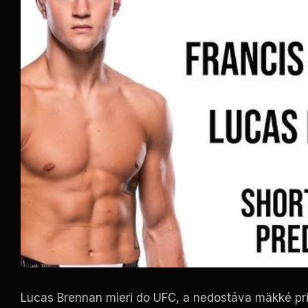
Lucas Brennan mieri do
UFC
, a nedostáva mäkké pri