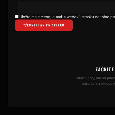
Uložte moje meno, e-mail a webovú stránku do tohto 
KOMENTÁR PRÍSPEVKU
ZAČNITE
Buďte prvý, kto sa podel
reakciách a predpove