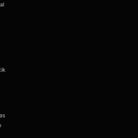
al
čik
čas
o