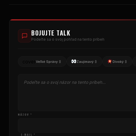
BOJUJTE TALK
Podeľte sa o svoj pohľad na tento príbeh
cover
0
0
0
Veľké Správy
Zaujímavý
Divoký
NÁZOV *
E-MAIL *