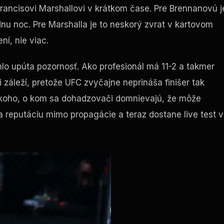
rancisovi Marshallovi v krátkom čase. Pre Brennanovú j
nu noc. Pre Marshalla je to neskorý zvrat v kartovom
í, nie viac.
lo upúta pozornosť. Ako profesionál má 11-2 a takmer
i záleží, pretože
UFC
zvyčajne neprináša finišer tak
niekoho, o kom sa dohadzovači domnievajú, že môže
a reputáciu mimo propagácie a teraz dostane live
test
v