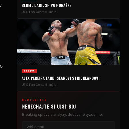
e
BENEIL DARIUSH PO PORÁŽKE
UFC
Fan Center
5. mája
o
SPRÁVY
ALEX PEREIRA FANDÍ SEANOVI STRICKLANDOVI
UFC
Fan Center
5. mája
NEWSLETTER
NENECHAJTE SI UJSŤ BOJ
Breaking
správy a analýzy, dodávané týždenne.