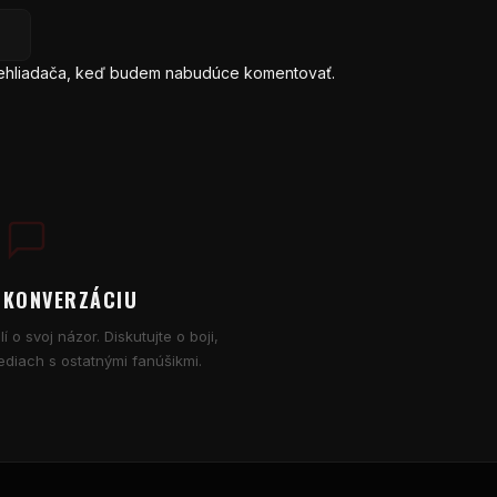
prehliadača, keď budem nabudúce komentovať.
 KONVERZÁCIU
í o svoj názor. Diskutujte o boji,
diach s ostatnými fanúšikmi.