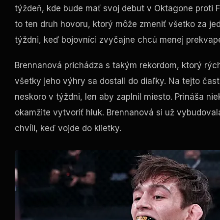
týždeň, kde bude mať svoj debut v Oktagone proti F
to ten druh hovoru, ktorý môže zmeniť všetko za jed
týždni, keď bojovníci zvyčajne chcú menej prekvapen
Brennanová prichádza s takým rekordom, ktorý rých
všetky jeho výhry sa dostali do diaľky. Na tejto čast
neskoro v týždni, len aby zaplnil miesto. Prináša 
okamžite vytvoriť hluk. Brennanová si už vybudoval
chvíli, keď vojde do klietky.