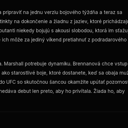
a pripraviť na jednu verziu bojového týždňa a teraz sa
inkty na dokončenie a žiadnu z jaziev, ktoré prichádzaj
tanti niekedy bojujú s akousi slobodou, ktorá im sťažu
e ich môže za jediný víkend pretiahnuť z podradarového
ota. Marshall potrebuje dynamiku. Brennanová chce vstup
 ako starostlivé boje, ktoré dostanete, keď sa obaja muž
 do
UFC
so skutočnou šancou okamžite upútať pozornos
edáva debut len preto, aby ho privítala. Žiada ho, aby