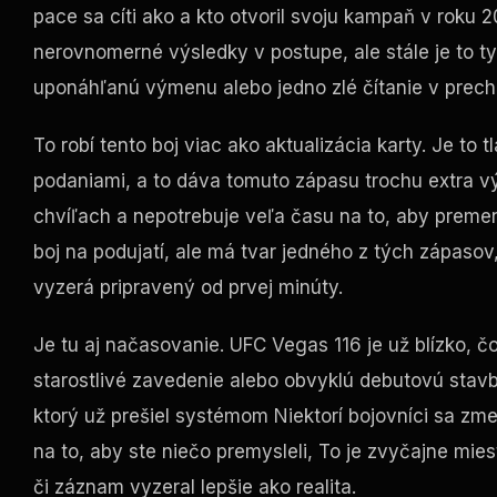
pace sa cíti ako a kto otvoril svoju kampaň v roku
nerovnomerné výsledky v postupe, ale stále je to t
uponáhľanú výmenu alebo jedno zlé čítanie v prech
To robí tento boj viac ako aktualizácia karty. Je to t
podaniami, a to dáva tomuto zápasu trochu extra vý
chvíľach a nepotrebuje veľa času na to, aby premenil
boj na podujatí, ale má tvar jedného z tých zápasov
vyzerá pripravený od prvej minúty.
Je tu aj načasovanie.
UFC Vegas
116 je už blízko, 
starostlivé zavedenie alebo obvyklú debutovú stav
ktorý už prešiel systémom Niektorí bojovníci sa zmen
na to, aby ste niečo premysleli, To je zvyčajne mies
či záznam vyzeral lepšie ako realita.