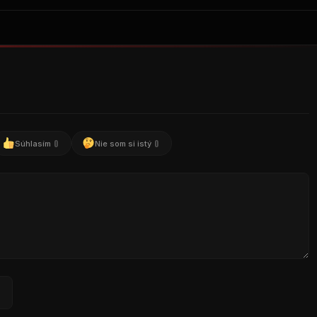
0
0
Súhlasím
Nie som si istý