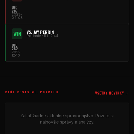
UFC
287
2023-
04-08
VS. JAY PERRIN
WIN
Podanie · R1 · 2:44
UFC
282
2022-
12-10
RAÚL ROSAS ML. POKRYTIE
VŠETKY NOVINKY →
Zatiaľ žiadne aktuálne spravodajstvo. Pozrite si
najnovšie správy a analýzy.