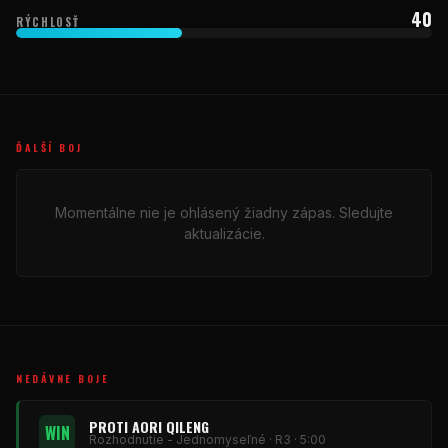
40
RÝCHLOSŤ
ĎALŠÍ BOJ
Momentálne nie je ohlásený žiadny zápas. Sledujte
aktualizácie.
NEDÁVNE BOJE
PROTI AORI QILENG
WIN
Rozhodnutie - Jednomyseľné · R3 · 5:00