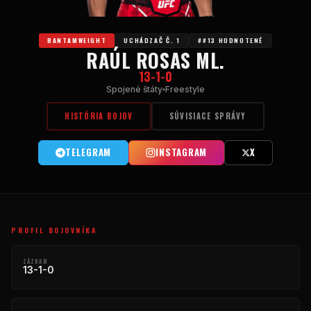
BANTAMWEIGHT
UCHÁDZAČ Č. 1
##13 HODNOTENÉ
RAÚL ROSAS ML.
13-1-0
Spojené štáty
Freestyle
HISTÓRIA BOJOV
SÚVISIACE SPRÁVY
TELEGRAM
INSTAGRAM
X
PROFIL BOJOVNÍKA
ZÁZNAM
13-1-0