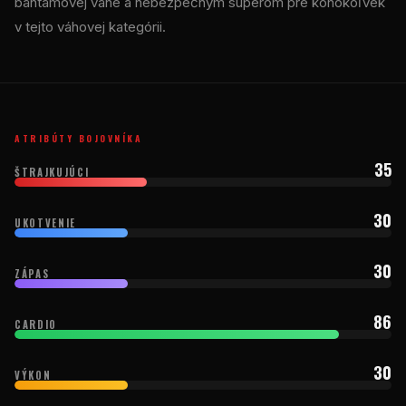
bantamovej váhe a nebezpečným súperom pre kohokoľvek
v tejto váhovej kategórii.
ATRIBÚTY BOJOVNÍKA
35
ŠTRAJKUJÚCI
30
UKOTVENIE
30
ZÁPAS
86
CARDIO
30
VÝKON