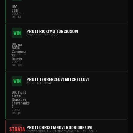
UFC
306
2024-
09-14
PROTI RICKYMU TURCIOSOVI
WIN
Podanie · R2 · 2:22
UFC na
ESPN:
Cannonier
vs.
Imavov
2024-
06-08
PROTI TERRENCEOVI MITCHELLOVI
WIN
KTO · R1 · 0:54
UFC Fight
Night:
Grasso vs.
Shevchenko
2
2023-
09-16
PROTI CHRISTIANOVI RODRIGUEZOVI
STRATA
Rozhodnutie - Jednomyseľné · R3 · 5:00