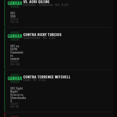
VS. AORI QILENG
GANHAR
Decisão - Unânime · R3 · 5:00
UFC
306
2024-
09-14
CONTRA RICKY TURCIOS
GANHAR
Submissão · R2 · 2:22
UFC na
ESPN:
Cannonier
vs.
Imavov
2024-
06-08
CONTRA TERRENCE MITCHELL
GANHAR
OMS · R1 · 0:54
UFC Fight
Night:
Grasso vs.
Shevchenko
2
2023-
09-16