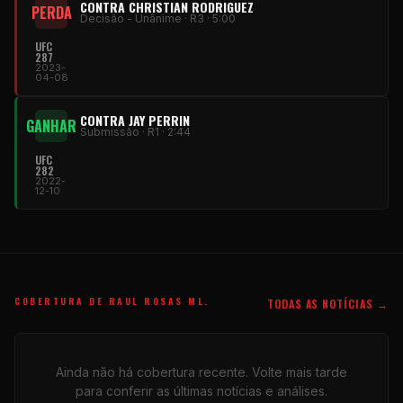
CONTRA CHRISTIAN RODRIGUEZ
PERDA
Decisão - Unânime · R3 · 5:00
UFC
287
2023-
04-08
CONTRA JAY PERRIN
GANHAR
Submissão · R1 · 2:44
UFC
282
2022-
12-10
COBERTURA DE RAUL ROSAS ML.
TODAS AS NOTÍCIAS →
Ainda não há cobertura recente. Volte mais tarde
para conferir as últimas notícias e análises.