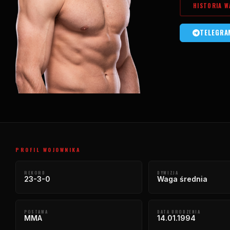
HISTORIA W
TELEGRA
PROFIL WOJOWNIKA
REKORD
DYWIZJA
23-3-0
Waga średnia
POSTAWA
DATA URODZENIA
MMA
14.01.1994