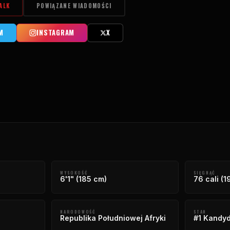
ALK
POWIĄZANE WIADOMOŚCI
M
INSTAGRAM
X
WYSOKOŚĆ
SIĘGNĄĆ
6'1" (185 cm)
76 cali (1
NARODOWOŚĆ
STAN
Republika Południowej Afryki
#1 Kandyd