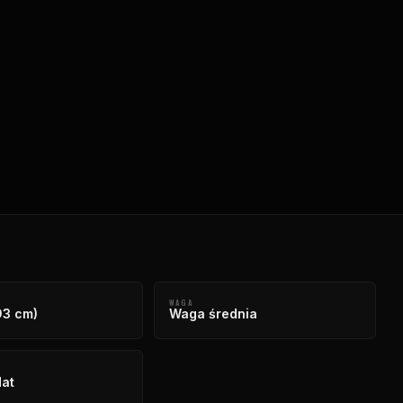
WAGA
93 cm)
Waga średnia
at