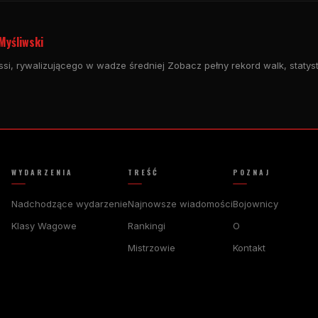
 Myśliwski
essi, rywalizującego w wadze średniej Zobacz pełny rekord walk, statys
WYDARZENIA
TREŚĆ
POZNAJ
Nadchodzące wydarzenie
Najnowsze wiadomości
Bojownicy
Klasy Wagowe
Rankingi
O
Mistrzowie
Kontakt