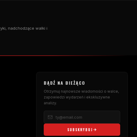
tyki, nadchodzące walki i
BĄDŹ NA BIEŻĄCO
Otrzymuj najnowsze wiadomości o walce,
zapowiedzi wydarzeń i ekskluzywne
analizy.
SUBSKRYBUJ