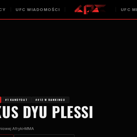
CY
UFC
WIADOMOŚCI
UFC
M
#1 KANDYDAT
##12 W RANKINGU
US DYU PLESSI
niowej Afryki
MMA