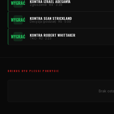
KONTRA IZRAEL ADESANYA
WYGRAĆ
Zgłoszenie · R4 · 3:38
KONTRA SEAN STRICKLAND
WYGRAĆ
Decyzja (podział) · R5 · 5:00
KONTRA ROBERT WHITTAKER
WYGRAĆ
TKO · R2 · 2:23
DRIKUS DYU PLESSI POKRYCIE
Brak ost