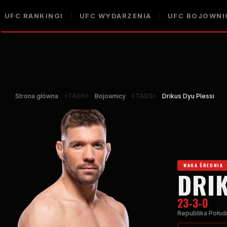
UFC
RANKINGI
UFC
WYDARZENIA
UFC
BOJOWNI
Strona główna
<TAG5>
Bojownicy
<TAG5>
Drikus Dyu Plessi
WAGA ŚREDNIA
DRIK
23-3-0
Republika Połud