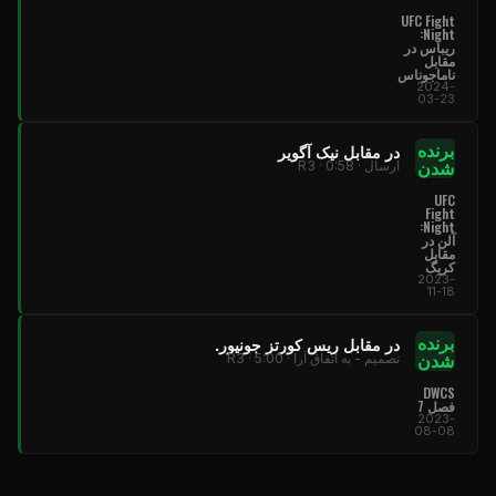
UFC Fight
:
Night
ریباس در
مقابل
ناماجوناس
2024-
03-23
برنده
در مقابل نیک آگویر
شدن
ارسال · R3 · 0:58
UFC
Fight
:
Night
آلن در
مقابل
کریگ
2023-
11-18
برنده
در مقابل ریس کورتز جونیور.
شدن
تصمیم - به اتفاق آرا · R3 · 5:00
DWCS
فصل 7
2023-
08-08