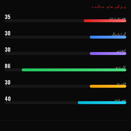
ویژگی های جنگنده
35
ضربه زدن
30
گراپلینگ
30
کشتی
86
کاردیو
30
قدرت
40
سرعت