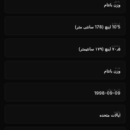
بخش
وزن بانتام
ارتفاع
5'10 اینچ (178 سانتی متر)
رسیدن
۷۰٫۵ اینچ (۱۷۹ سانتیمتر)
وزن
وزن بانتام
تاریخ تولد
1998-09-09
ملیت
ایالات متحده