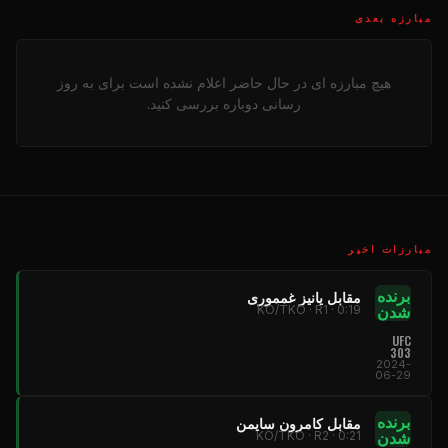
مبارزه بعدی
هیچ مبارزه ای در حال حاضر اعلام نشده است برای به روز
رسانی دوباره بررسی کنید.
مبارزات اخیر
برنده
مقابل یانیز غمموری
شدن
KO/TKO · R1 · 0:19
UFC
303
2024-
06-29
برنده
مقابل کامرون سایمن
شدن
KO/TKO · R2 · 0:21