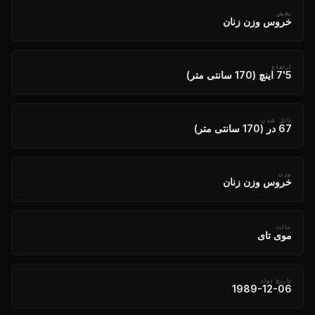
بخش
خروس وزن زنان
ارتفاع
5'7 اینچ (170 سانتی متر)
نائل شدن
67 در (170 سانتی متر)
وزن
خروس وزن زنان
حالت
موی تای
تاریخ تولد
1989-12-06