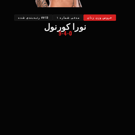
خروس وزن زنان
مدعی شماره ۱
##13 رتبه‌بندی شده
نورا کورنول
9-4-0