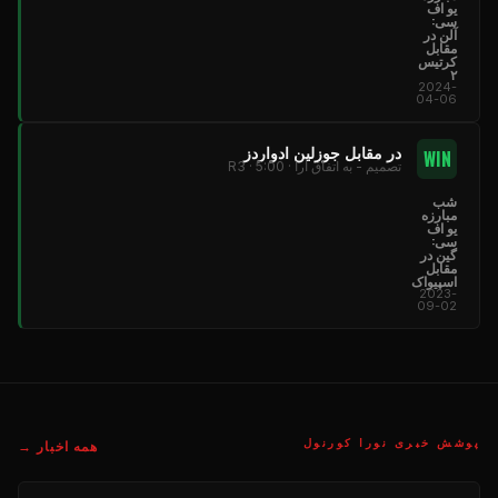
یو اف
سی:
آلن در
مقابل
کرتیس
۲
2024-
04-06
در مقابل جوزلین ادواردز
WIN
تصمیم - به اتفاق آرا · R3 · 5:00
شب
مبارزه
یو اف
سی:
گین در
مقابل
اسپیواک
2023-
09-02
پوشش خبری نورا کورنول
همه اخبار →