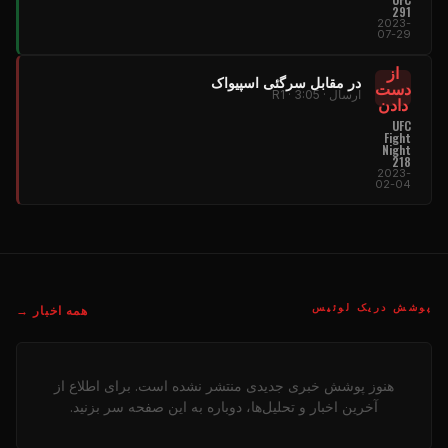
291
2023-
07-29
از
در مقابل سرگئی اسپیواک
دست
ارسال · R1 · 3:05
دادن
UFC
Fight
Night
218
2023-
02-04
پوشش دریک لوئیس
همه اخبار →
هنوز پوشش خبری جدیدی منتشر نشده است. برای اطلاع از
آخرین اخبار و تحلیل‌ها، دوباره به این صفحه سر بزنید.