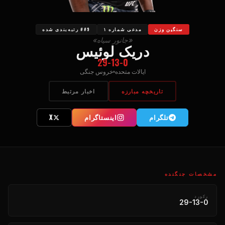
سنگین وزن
مدعی شماره ۱
##9 رتبه‌بندی شده
«جانور سیاه»
دریک لوئیس
29-13-0
ایالات متحده
خروس جنگی
تاریخچه مبارزه
اخبار مرتبط
تلگرام
اینستاگرام
X
مشخصات جنگنده
رکورد
29-13-0