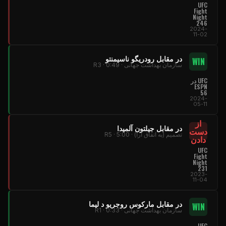
UFC
Fight
Night
246
2024-
11-02
در مقابل رودریگو ناسیمنتو
WIN
سازمان بهداشت جهانی · R3 · 0:49
UFC در
ESPN
56
2024-
05-11
از
در مقابل جیلتون آلمیدا
دست
تصمیم (به اتفاق آرا) · R5 · 5:00
دادن
UFC
Fight
Night
231
2023-
11-04
در مقابل مارکوس روجریو د لیما
WIN
سازمان بهداشت جهانی · R1 · 0:33
UFC