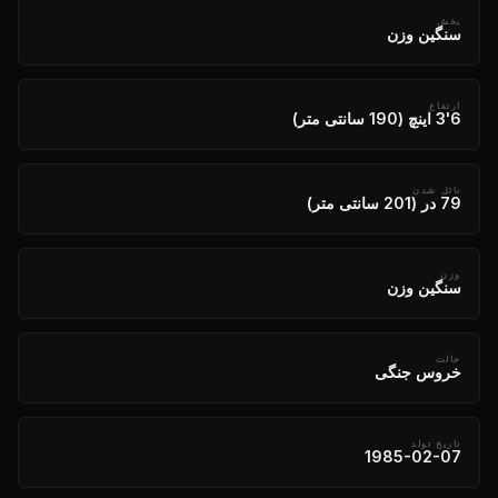
بخش
سنگین وزن
ارتفاع
6'3 اینچ (190 سانتی متر)
نائل شدن
79 در (201 سانتی متر)
وزن
سنگین وزن
حالت
خروس جنگی
تاریخ تولد
1985-02-07