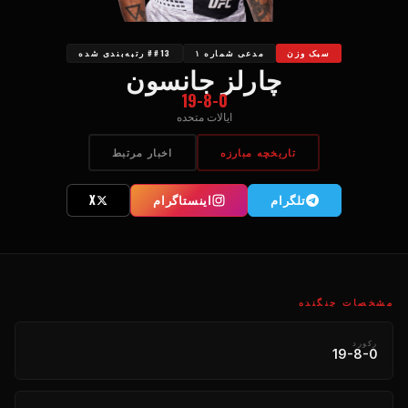
سبک وزن
مدعی شماره ۱
##13 رتبه‌بندی شده
چارلز جانسون
19-8-0
ایالات متحده
تاریخچه مبارزه
اخبار مرتبط
تلگرام
اینستاگرام
X
مشخصات جنگنده
رکورد
19-8-0