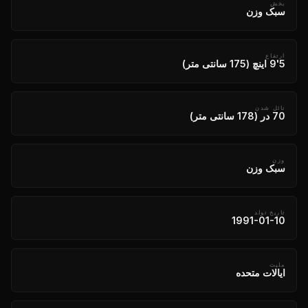
بخش
سبک وزن
ارتفاع
5'9 اینچ (175 سانتی متر)
نائل شدن
70 در (178 سانتی متر)
وزن
سبک وزن
تاریخ تولد
1991-01-10
ملیت
ایالات متحده