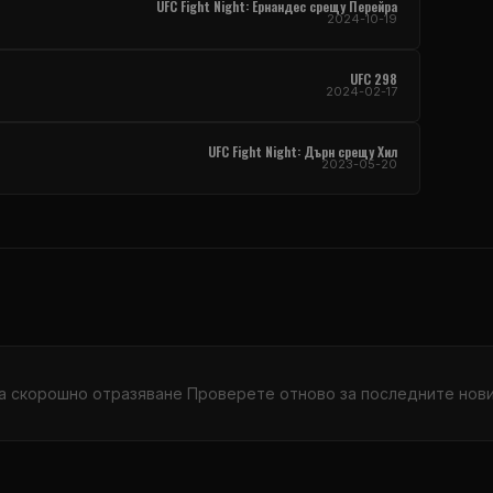
UFC Fight Night
: Ернандес срещу Перейра
2024-10-19
UFC
298
2024-02-17
UFC Fight Night
: Дърн срещу Хил
2023-05-20
а скорошно отразяване Проверете отново за последните новин