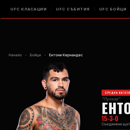
UFC
КЛАСАЦИИ
UFC
СЪБИТИЯ
UFC
БОЙЦИ
Начало
•
Бойци
•
Ентони Кернандес
СРЕДНА КАТЕГ
"Пухкав"
ЕНТ
15-3-0
Съединени ща