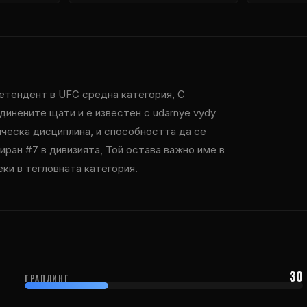
ретендент в
UFC
средна категория, С
инените щати и е известен с udarnye vydy
ическа дисциплина, и способността да се
сиран #7 в дивизията, Той остава важно име в
еки в тегловната категория.
30
ГРАПЛИНГ