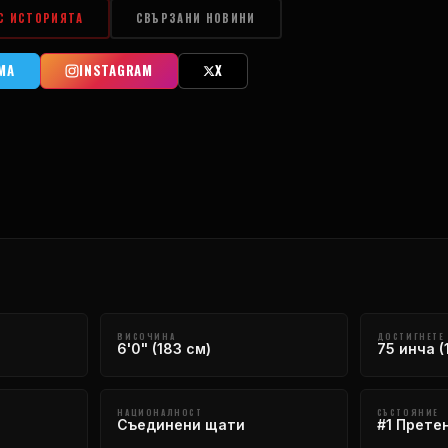
 С ИСТОРИЯТА
СВЪРЗАНИ НОВИНИ
МА
INSTAGRAM
X
ВИСОЧИНА
ДОСТИГНЕТЕ
6'0" (183 см)
75 инча (
НАЦИОНАЛНОСТ
СЪСТОЯНИЕ
Съединени щати
#1 Прете