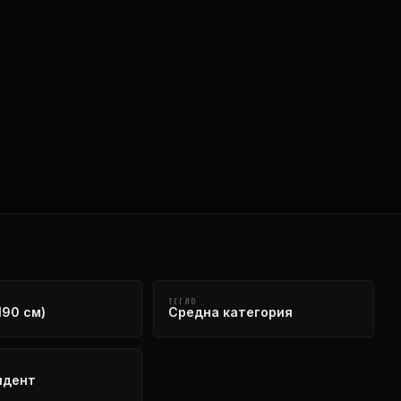
ТЕГЛО
190 см)
Средна категория
ндент