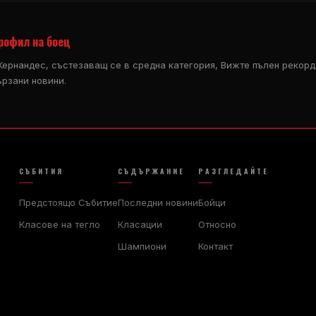
рофил на боец
Кернандес, състезаващ се в средна категория, Вижте пълен рекорд 
ързани новини.
СЪБИТИЯ
СЪДЪРЖАНИЕ
РАЗГЛЕДАЙТЕ
Предстоящо Събитие
Последни новини
Бойци
Класове на тегло
Класации
Относно
Шампиони
Контакт