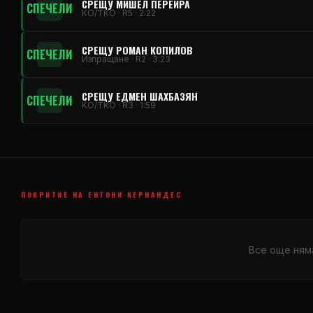
СРЕЩУ МИШЕЛ ПЕРЕЙРА
СПЕЧЕЛИ
КО/ТКО · R5 · 2:22
СРЕЩУ РОМАН КОПИЛОВ
СПЕЧЕЛИ
Изпращане · R2 · 3:23
СРЕЩУ ЕДМЕН ШАХБАЗЯН
СПЕЧЕЛИ
KO/TKO · R3 · 1:59
ПОКРИТИЕ НА ЕНТОНИ КЕРНАНДЕС
Все още ням