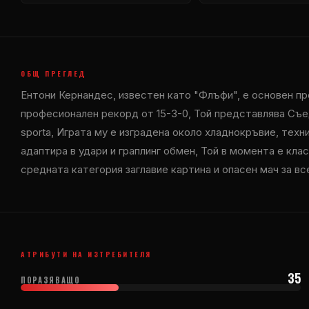
ОБЩ ПРЕГЛЕД
Ентони Кернандес, известен като "Флъфи", е основен п
професионален рекорд от 15-3-0, Той представлява Съед
sporta, Играта му е изградена около хладнокръвие, техн
адаптира в удари и граплинг обмен, Той в момента е кла
средната категория заглавие картина и опасен мач за вс
АТРИБУТИ НА ИЗТРЕБИТЕЛЯ
35
ПОРАЗЯВАЩО