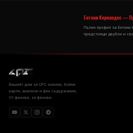
Ентони Кернандес — П
Пълен профил за Ентони 
предстоящи двубои и св
Вашият дом за
UFC
новини, бойни
карти, анализи и фен съдържание,
От фенове, за фенове.