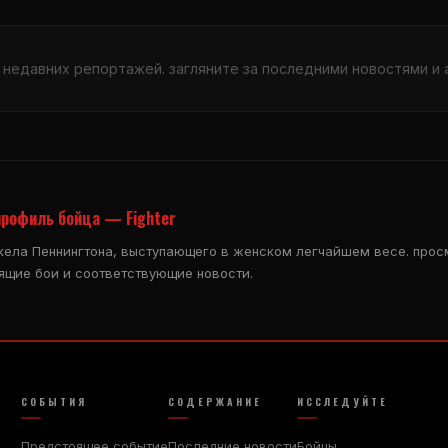
 недавних репортажей. загляните за последними новостями и 
профиль бойца — Fighter
кела Пеннингтона, выступающего в женском легчайшем весе. прос
оящие бои и соответствующие новости.
СОБЫТИЯ
СОДЕРЖАНИЕ
ИССЛЕДУЙТЕ
Предстоящее событие
Последние новости
Бойцы