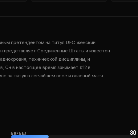
лавным претендентом на титул
UFC
женский
 Он представляет Соединенные Штаты и известен
ладнокровия, технической дисциплины, и
в, Он в настоящее время занимает #12 в
не за титул в легчайшем весе и опасный матч
30
БОРЬБА