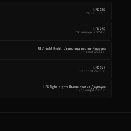
UFC
307
2024-10-05
UFC
297
20 января 2024 г.
UFC Fight Night
: Стрикленд против Имавова
14 января 2023 г.
UFC
273
9 апреля 2022 г.
UFC Fight Night
: Льюис против Даукауса
18 декабря 2021 г.