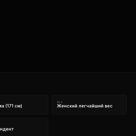
ВЕС
а (171 см)
Женский легчайший вес
ендент