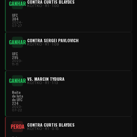
CONTRA CURTIS BLAYDES
GANHAR
KO/TKO · R1 · 1:00
UFC
304
2024-
07-27
CONTRA SERGEI PAVLOVICH
GANHAR
KO/TKO · R1 · 1:09
UFC
295
2023-
11-11
VS. MARCIN TYBURA
GANHAR
KO/TKO · R1 · 1:13
Noite
de luta
do UFC
224
2023-
07-22
CONTRA CURTIS BLAYDES
PERDA
KO/TKO · R1 · 0:15