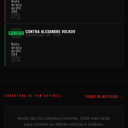
Noite
de luta
do UFC
208
2022-
07-23
CONTRA ALEXANDRE VOLKOV
GANHAR
Submissão · R1 · 3:45
Noite
de luta
do UFC
204
2022-
03-19
COBERTURA DE TOM ASPINELL
TODAS AS NOTÍCIAS →
Ainda não há cobertura recente. Volte mais tarde
para conferir as últimas notícias e análises.